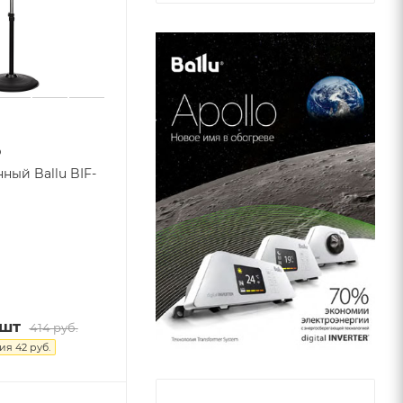
р
ый Ballu BIF-
/шт
414
руб.
мия
42
руб.