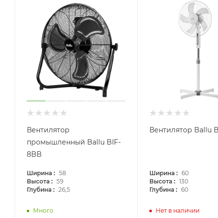
Вентилятор
Вентилятор Ballu 
промышленный Ballu BIF-
8BB
:
:
Ширина
58
Ширина
60
:
:
Высота
59
Высота
130
:
:
Глубина
26,5
Глубина
60
Много
Нет в наличии