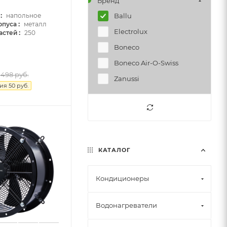
Бренд
:
Ballu
напольное
:
рпуса
металл
Electrolux
:
астей
250
Boneco
Boneco Air-O-Swiss
498
руб.
Zanussi
мия
50
руб.
КАТАЛОГ
Кондиционеры
Водонагреватели