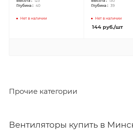
:
:
Высота
125
Высота
130
:
:
Глубина
40
Глубина
39
Нет в наличии
Нет в наличии
144
руб.
/шт
Прочие категории
Вентиляторы купить в Минс