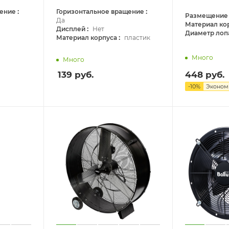
:
:
щение
Горизонтальное вращение
Размещение
Да
Материал ко
:
Дисплей
Нет
Диаметр лоп
:
Материал корпуса
пластик
Много
Много
139
руб.
448
руб.
-
10
%
Эконо