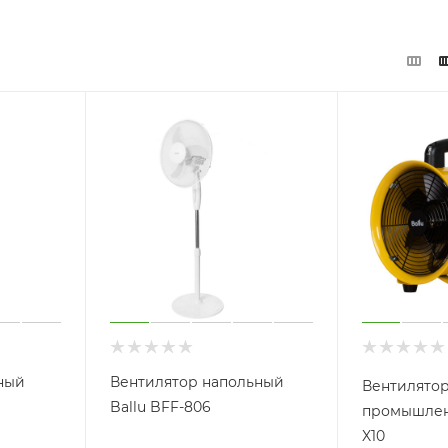
ный
Вентилятор напольный
Вентилято
Ballu BFF-806
промышленн
X10