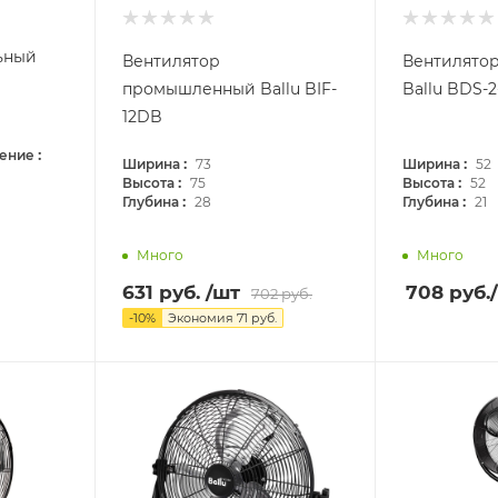
ьный
Вентилятор
Вентилято
промышленный Ballu BIF-
Ballu BDS-2
12DB
:
щение
:
:
Ширина
73
Ширина
52
:
:
Высота
75
Высота
52
:
:
Глубина
28
Глубина
21
Много
Много
631
руб.
/шт
708
руб.
702
руб.
-
10
%
Экономия
71
руб.