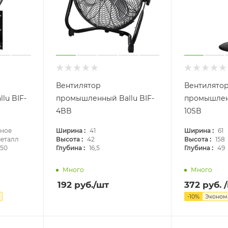
Вентилятор
Вентилято
lu BIF-
промышленный Ballu BIF-
промышленн
4BB
10SB
:
:
нное
Ширина
41
Ширина
61
:
:
еталл
Высота
42
Высота
158
:
:
50
Глубина
16,5
Глубина
49
Много
Много
192
руб.
/шт
372
руб.
-
10
%
Эконо