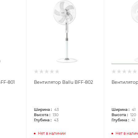
BFF-801
Вентилятор Ballu BFF-802
Вентилятор
:
:
Ширина
43
Ширина
41
:
:
Высота
130
Высота
120
:
:
Глубина
43
Глубина
41
Нет в наличии
Нет в нали