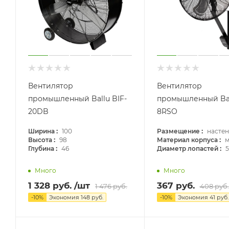
Вентилятор
Вентилятор
промышленный Ballu BIF-
промышленный Bal
20DB
8RSO
:
:
Ширина
100
Размещение
насте
:
:
Высота
98
Материал корпуса
м
:
:
Глубина
46
Диаметр лопастей
5
Много
Много
1 328
руб.
/шт
367
руб.
1 476
руб.
408
руб.
-
10
%
Экономия
148
руб.
-
10
%
Экономия
41
руб.