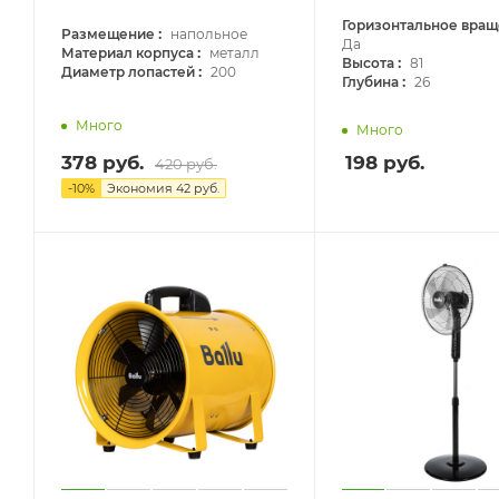
Горизонтальное вра
:
Размещение
напольное
Да
:
Материал корпуса
металл
:
Высота
81
:
Диаметр лопастей
200
:
Глубина
26
Много
Много
378
руб.
198
руб.
420
руб.
-
10
%
Экономия
42
руб.