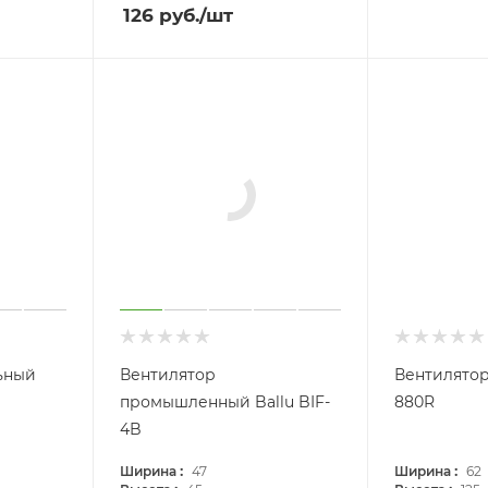
126
руб.
/шт
ьный
Вентилятор
Вентилятор
промышленный Ballu BIF-
880R
4B
:
:
Ширина
47
Ширина
62