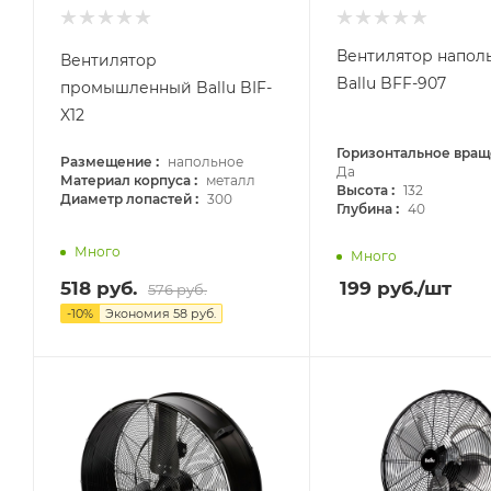
Вентилятор напол
Вентилятор
Ballu BFF-907
промышленный Ballu BIF-
X12
Горизонтальное вра
:
Размещение
напольное
Да
:
Материал корпуса
металл
:
Высота
132
:
Диаметр лопастей
300
:
Глубина
40
Много
Много
518
руб.
199
руб.
/шт
576
руб.
-
10
%
Экономия
58
руб.