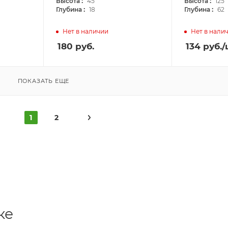
:
:
Высота
45
Высота
125
:
:
Глубина
18
Глубина
62
Нет в наличии
Нет в нали
180
руб.
134
руб.
/
ПОКАЗАТЬ ЕЩЕ
1
2
ке