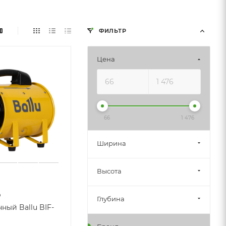
ФИЛЬТР
Цена
66
1 476
Ширина
Высота
р
Глубина
ый Ballu BIF-