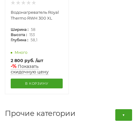
Водонагреватель Royal
Thermo RWH 300 XL
:
Ширина
58
:
Высота
153
:
Глубина
58,1
Много
2 800
руб.
/шт
-%
Показать
скидочную цену
В КОРЗИНУ
Прочие категории
▼