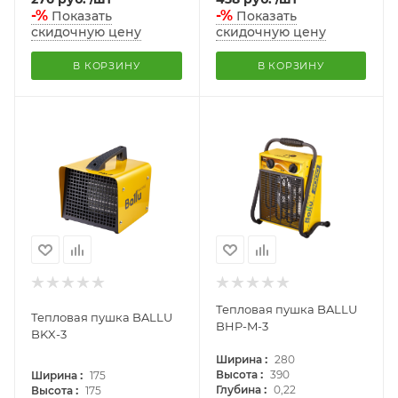
-%
-%
Показать
Показать
скидочную цену
скидочную цену
В КОРЗИНУ
В КОРЗИНУ
Тепловая пушка BALLU
Тепловая пушка BALLU
BHP-M-3
BKX-3
:
Ширина
280
:
:
Высота
390
Ширина
175
:
:
Глубина
0,22
Высота
175