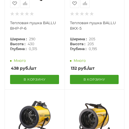
Тепловая пушка BALLU
Тепловая пушка BALLU
BHP-P-6
BKX-5
:
:
Ширина
290
Ширина
205
:
:
Высота
430
Высота
205
:
:
Глубина
0,315
Глубина
0,195
Много
Много
438
руб.
/шт
132
руб.
/шт
В КОРЗИНУ
В КОРЗИНУ