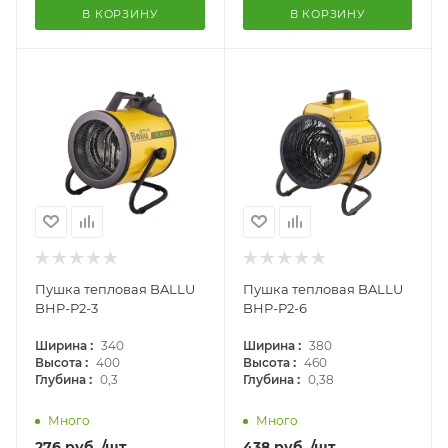
В КОРЗИНУ
В КОРЗИНУ
Пушка тепловая BALLU
Пушка тепловая BALLU
BHP-P2-3
BHP-P2-6
:
:
Ширина
340
Ширина
380
:
:
Высота
400
Высота
460
:
:
Глубина
0,3
Глубина
0,38
Много
Много
276
руб.
/шт
438
руб.
/шт