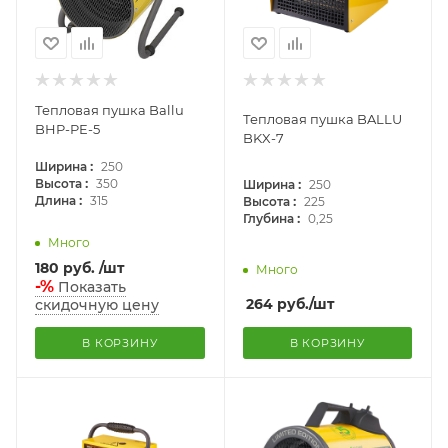
Тепловая пушка Ballu
Тепловая пушка BALLU
BHP-PE-5
BKX-7
:
Ширина
250
:
:
Высота
350
Ширина
250
:
:
Длина
315
Высота
225
:
Глубина
0,25
Много
180
руб.
/шт
Много
-%
Показать
264
руб.
/шт
скидочную цену
В КОРЗИНУ
В КОРЗИНУ