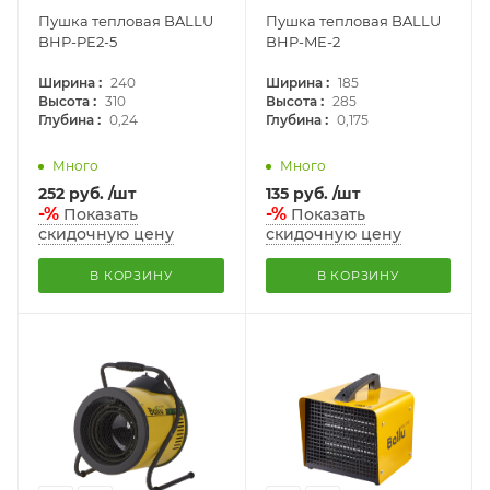
Пушка тепловая BALLU
Пушка тепловая BALLU
BHP-PE2-5
BHP-ME-2
:
:
Ширина
240
Ширина
185
:
:
Высота
310
Высота
285
:
:
Глубина
0,24
Глубина
0,175
Много
Много
252
руб.
/шт
135
руб.
/шт
-%
-%
Показать
Показать
скидочную цену
скидочную цену
В КОРЗИНУ
В КОРЗИНУ