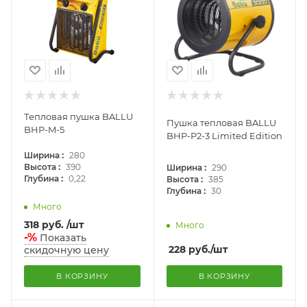
Тепловая пушка BALLU
Пушка тепловая BALLU
BHP-M-5
BHP-P2-3 Limited Edition
:
Ширина
280
:
:
Высота
390
Ширина
290
:
:
Глубина
0,22
Высота
385
:
Глубина
30
Много
318
руб.
/шт
Много
-%
Показать
228
руб.
/шт
скидочную цену
В КОРЗИНУ
В КОРЗИНУ