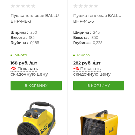
Пушка тепловая BALLU
Пушка тепловая BALLU
BHP-ME-3
BHP-ME-5
:
:
Ширина
350
Ширина
245
:
:
Высота
185
Высота
350
:
:
Глубина
0,185
Глубина
0,225
Много
Много
168
руб.
/шт
282
руб.
/шт
-%
-%
Показать
Показать
скидочную цену
скидочную цену
В КОРЗИНУ
В КОРЗИНУ