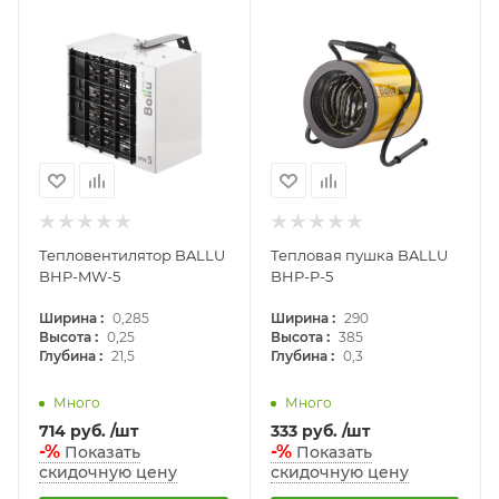
Тепловентилятор BALLU
Тепловая пушка BALLU
BHP-MW-5
BHP-P-5
:
:
Ширина
0,285
Ширина
290
:
:
Высота
0,25
Высота
385
:
:
Глубина
21,5
Глубина
0,3
Много
Много
714
руб.
/шт
333
руб.
/шт
-%
-%
Показать
Показать
скидочную цену
скидочную цену