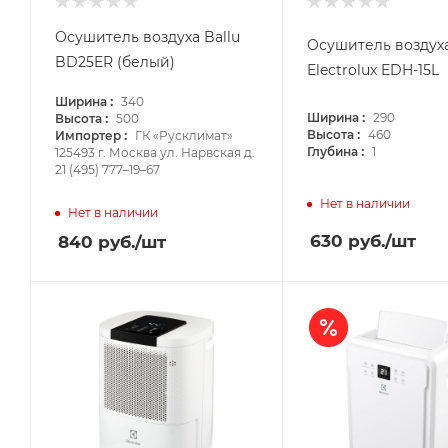
Осушитель воздуха Ballu
Осушитель воздух
BD25ER (белый)
Electrolux EDH-15L
:
Ширина
340
:
:
Ширина
290
Высота
500
:
:
Высота
460
Импортер
ГК «Русклимат»
:
Глубина
1
125493 г. Москва ул. Нарвская д.
21 (495) 777–19–67
Нет в наличии
Нет в наличии
630
руб.
/шт
840
руб.
/шт