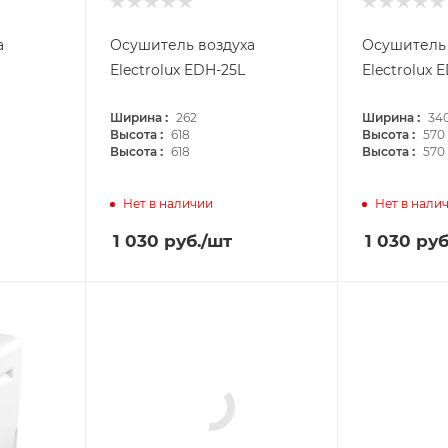
а
Осушитель воздуха
Осушитель 
Electrolux EDH-25L
Electrolux 
:
:
Ширина
262
Ширина
34
:
:
Высота
618
Высота
570
:
:
Высота
618
Высота
570
Нет в наличии
Нет в нали
1 030
руб.
/шт
1 030
руб