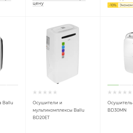
цену
-
10
%
Эконо
 Ballu
Осушители и
Осушитель 
мультикомплексы Ballu
BD30MN
BD20ET