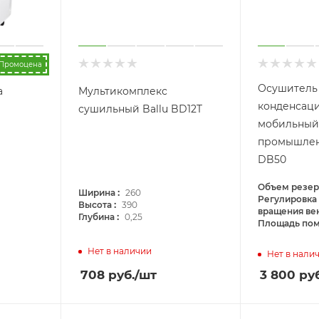
Промоцена
Осушитель
а
Мультикомплекс
конденсац
сушильный Ballu BD12T
мобильный
промышлен
DB50
Объем резер
:
Ширина
260
Регулировка
:
Высота
390
вращения ве
:
Глубина
0,25
Площадь по
Нет в наличии
Нет в нали
708
руб.
/шт
3 800
руб