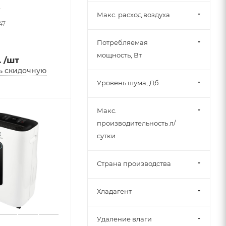
2
Макс. расход воздуха
47
Потребляемая
мощность, Вт
.
/шт
ь скидочную
Уровень шума, Дб
Макс.
производительность л/
сутки
Страна производства
Хладагент
Удаление влаги