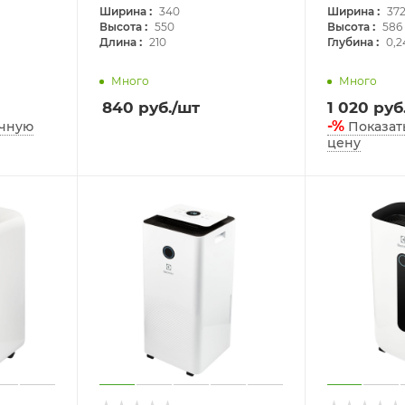
:
:
Ширина
340
Ширина
37
:
:
Высота
550
Высота
586
:
:
Длина
210
Глубина
0,2
Много
Много
840
руб.
/шт
1 020
руб
-%
очную
Показат
цену