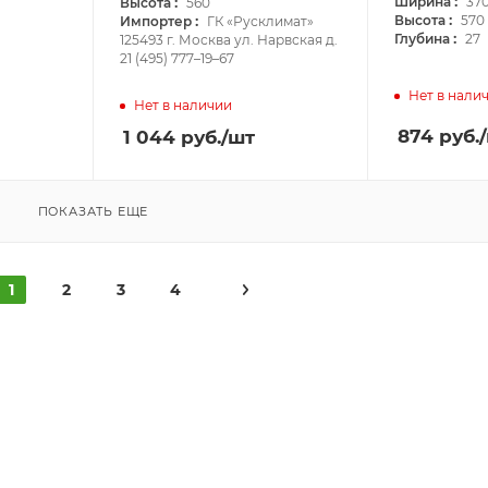
:
:
Ширина
37
Высота
560
:
:
Высота
570
Импортер
ГК «Русклимат»
:
Глубина
27
125493 г. Москва ул. Нарвская д.
21 (495) 777–19–67
Нет в нали
Нет в наличии
874
руб.
1 044
руб.
/шт
ПОКАЗАТЬ ЕЩЕ
1
2
3
4