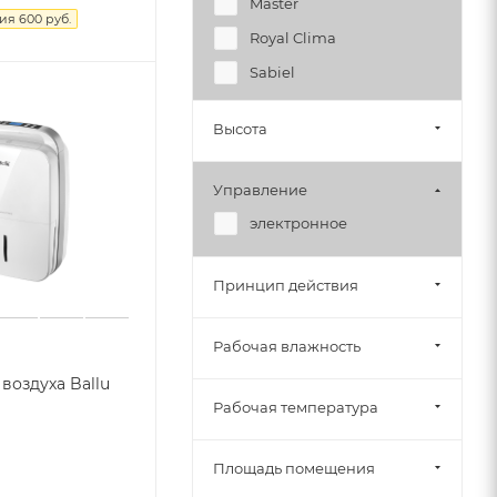
Master
мия
600
руб.
Royal Clima
Sabiel
Высота
Управление
электронное
Принцип действия
Рабочая влажность
воздуха Ballu
Рабочая температура
Площадь помещения