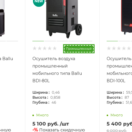
Промышленный
 Ballu
Осушитель воздуха
Осушитель 
промышленный
промышле
мобильного типа Ballu
мобильного
BDI-80L
BDI-100L
:
:
Ширина
0,46
Ширина
59,
:
:
Высота
0,858
Высота
87
:
:
Глубина
46
Глубина
51,6
Много
Много
5 100
руб.
/шт
5 400
руб
-%
очную
Показать скидочную
6 000
руб.