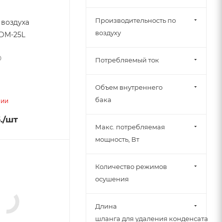
Производительность по
воздуха
воздуху
EDM-25L
0
Потребляемый ток
Объем внутреннего
бака
чии
.
/шт
Макс. потребляемая
мощность, Вт
Количество режимов
осушения
Длина
шланга для удаления конденсата