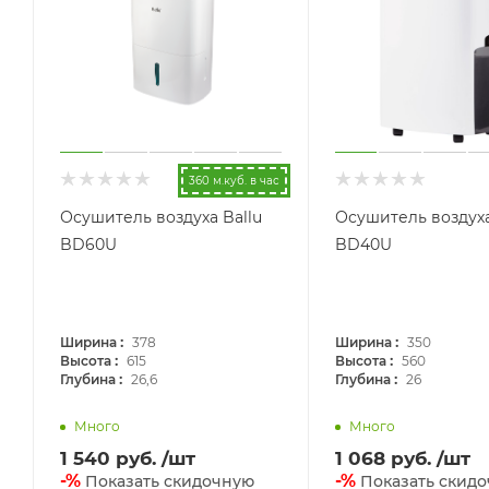
360 м.куб. в час
Осушитель воздуха Ballu
Осушитель воздуха
BD60U
BD40U
:
:
Ширина
378
Ширина
350
:
:
Высота
615
Высота
560
:
:
Глубина
26,6
Глубина
26
Много
Много
1 540
руб.
/шт
1 068
руб.
/шт
-%
-%
Показать скидочную
Показать скид