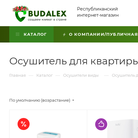
Республиканский
интернет-магазин
КАТАЛОГ
О КОМПАНИИ/ПУБЛИЧНАЯ
Осушитель для квартир
—
—
—
Главная
Каталог
Осушители виды
Осушитель 
По умолчанию (возрастание)