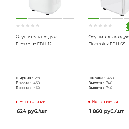
Осушитель воздуха
Осушитель воздух
Electrolux EDH-12L
Electrolux EDH-65L
:
:
Ширина
280
Ширина
460
:
:
Высота
460
Высота
740
:
:
Высота
460
Высота
740
Нет в наличии
Нет в наличии
624
руб.
/шт
1 860
руб.
/шт