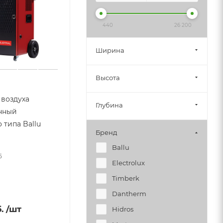
440
26 200
Ширина
Высота
воздуха
Глубина
нный
 типа Ballu
Бренд
Ballu
5
Electrolux
Timberk
Dantherm
.
/шт
Hidros