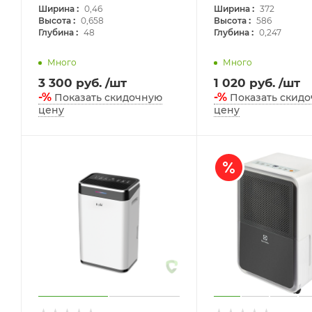
:
:
Ширина
0,46
Ширина
372
:
:
Высота
0,658
Высота
586
:
:
Глубина
48
Глубина
0,247
Много
Много
3 300
руб.
/шт
1 020
руб.
/шт
-%
-%
Показать скидочную
Показать скид
цену
цену