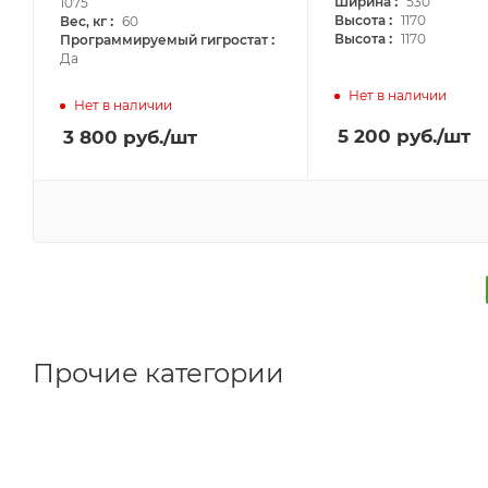
:
Ширина
530
1075
:
:
Высота
1170
Вес, кг
60
:
:
Высота
1170
Программируемый гигростат
Да
Нет в наличии
Нет в наличии
5 200
руб.
/шт
3 800
руб.
/шт
Прочие категории