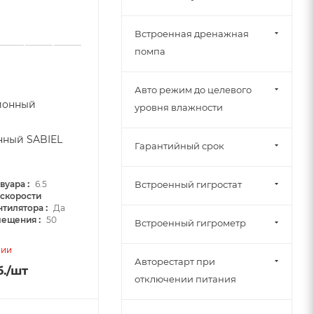
Встроенная дренажная
помпа
Авто режим до целевого
ионный
уровня влажности
ный SABIEL
Гарантийный срок
:
вуара
6.5
Встроенный гигростат
 скорости
:
нтилятора
Да
:
мещения
50
Встроенный гигрометр
чии
Авторестарт при
.
/шт
отключении питания