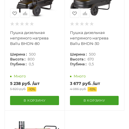
Пушка дизельная
Пушка дизельная
непрямого нагрева
непрямого нагрева
Ballu BHDN-80
Ballu BHDN-30
:
:
Ширина
500
Ширина
500
:
:
Высота
800
Высота
670
:
:
Глубина
0,5
Глубина
0,5
Много
Много
5 238
руб.
/шт
3 677
руб.
/шт
5 820
руб.
4 086
руб.
-
10
%
-
10
%
В КОРЗИНУ
В КОРЗИНУ