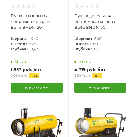
Пушка дизельная
Пушка дизельная
непрямого нагрева
непрямого нагрева
Ballu BHDN-20
Ballu BHDN-50
:
:
Ширина
440
Ширина
500
:
:
Высота
675
Высота
800
:
:
Глубина
0,44
Глубина
0,5
Много
Много
1 857
руб.
/шт
4 719
руб.
/шт
2 064
руб.
5 244
руб.
-
10
%
-
10
%
В КОРЗИНУ
В КОРЗИНУ