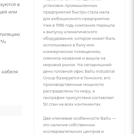
зуются в
установок промышленных
щей или
предприятий быстро стала мала
для амбициозного предприятия.
Уже в 1996 году компания перешла
к выпуску климатического
нтиляцию
оборудования, которое может быть
³/ч
использовано в быту или
коммерческих помещениях,
сменила название и вышла на
м
мировой рынок. На сегодняшний
 кабеля
день головной офис Ballu Industrial
Group базируется в Гонконге, его
производственные мощности
распределены по миру, а
география присутствия составляет
50 стан на всех континентах.
Две ключевые особенности Ballu —
это наличие собственных
исследовательских центров и