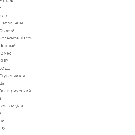
Металл
3
5 лет
Напольный
Осевой
Колесное шасси
Черный
12 мес
КНР
80 дБ
Ступенчатая
Да
Электрический
3
12500 м3/час
3
Да
IP21