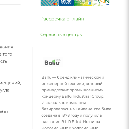
Рассрочка онлайн
Сервисные центры
ивания
 того,
сть
Ballu — бренд климатической и
омещений,
инженерной техники, который
угла
принадлежит промышленному
концерну Ballu Industrial Group.
Изначально компания
базировалась на Тайване, где была
жбы.
создана в 1978 году и получила
название В.L.R.E. Int. Но ниша
морозильных и холодильных