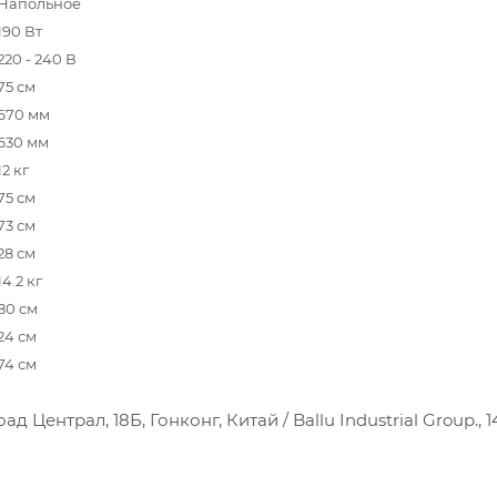
Напольное
190 Вт
220 - 240 В
75 см
670 мм
630 мм
12 кг
75 см
73 см
28 см
14.2 кг
80 см
24 см
74 см
 Централ, 18Б, Гонконг, Китай / Ballu Industrial Group., 1