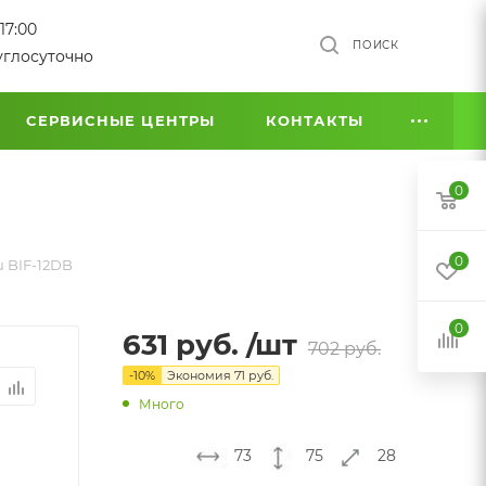
17:00
ПОИСК
углосуточно
СЕРВИСНЫЕ ЦЕНТРЫ
КОНТАКТЫ
0
0
 BIF-12DB
0
631
руб.
/шт
702
руб.
-
10
%
Экономия
71
руб.
Много
73
75
28