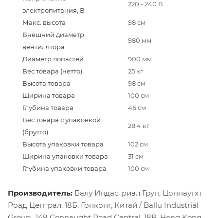
220 - 240 В
электропитания, В
Макс. высота
98 см
Внешний диаметр
980 мм
вентилятора
Диаметр лопастей
900 мм
Вес товара (нетто)
25 кг
Высота товара
98 см
Ширина товара
100 см
Глубина товара
46 см
Вес товара с упаковкой
28.4 кг
(брутто)
Высота упаковки товара
102 см
Ширина упаковки товара
31 см
Глубина упаковки товара
100 см
Производитель:
Балу Индастриал Груп, Цоннаугхт
Роад Централ, 18Б, Гонконг, Китай / Ballu Industrial
Group., 148 Connaught Road Central, 18B, Hong Kong,