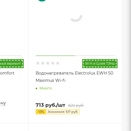
ный вариант!
Wi-fi и Сухие ТЭНы
Comfort
Водонагреватель Electrolux EWH 50
Maximus Wi-fi
Много
ену
713
руб.
/шт
820
руб.
-
13
%
Экономия
107
руб.