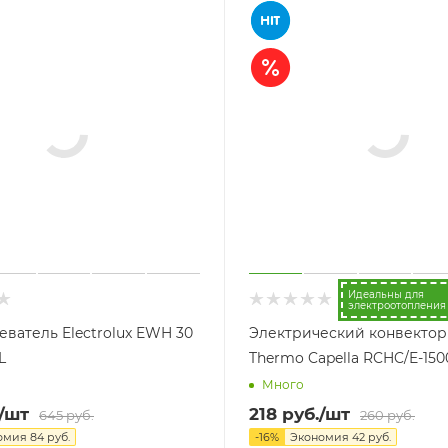
Идеальны для
электроотопления
еватель Electrolux EWH 30
Электрический конвектор
L
Thermo Capella RCHC/E-150
Много
/шт
218
руб.
/шт
645
руб.
260
руб.
омия
84
руб.
-
16
%
Экономия
42
руб.