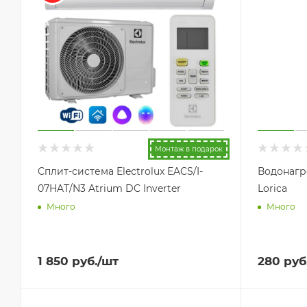
Монтаж в подарок
Сплит-система Electrolux EACS/I-
Водонагр
07HAT/N3 Atrium DC Inverter
Lorica
Много
Много
1 850
руб.
/шт
280
руб