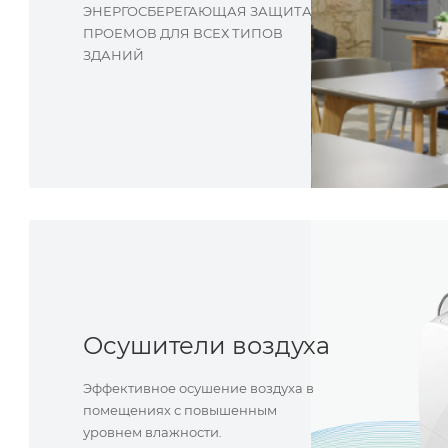
ЭНЕРГОСБЕРЕГАЮЩАЯ ЗАЩИТА
ПРОЕМОВ ДЛЯ ВСЕХ ТИПОВ
ЗДАНИЙ
Тепловые завесы Ballu служат для
разделения климатических зон
с разными температурами, путем
создания мощного воздушного
потока
в районе окон, дверей и ворот.
Осушители воздуха
Эффективное осушение воздуха в
помещениях с повышенным
уровнем влажности.