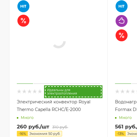
Идеальны для
электроотопления
Электрический конвектор Royal
Водонагр
Thermo Capella RCHC/E-2000
Formax D
Много
Много
260
руб.
/шт
561
руб.
310
руб.
-
16
%
Экономия
50
руб.
-
13
%
Экон