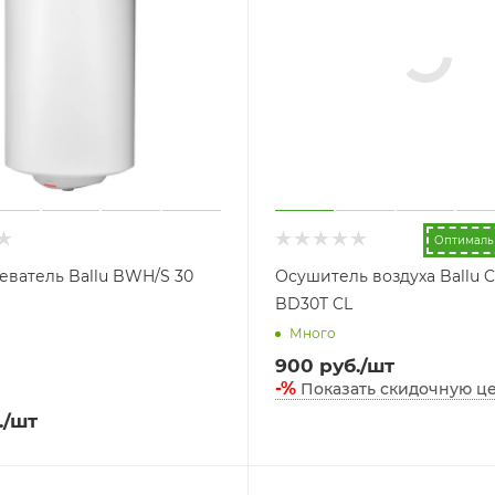
Оптималь
еватель Ballu BWH/S 30
Осушитель воздуха Ballu 
BD30T CL
Много
900
руб.
/шт
-%
Показать скидочную ц
.
/шт