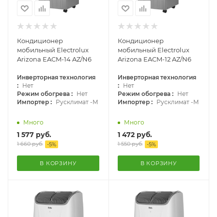
Кондиционер
Кондиционер
мобильный Electrolux
мобильный Electrolux
Arizona EACM-14 AZ/N6
Arizona EACM-12 AZ/N6
Инверторная технология
Инверторная технология
:
:
Нет
Нет
:
:
Режим обогрева
Нет
Режим обогрева
Нет
:
:
Импортер
Русклимат -М
Импортер
Русклимат -М
Много
Много
1 577
руб.
1 472
руб.
1 660
руб.
1 550
руб.
-
5
%
-
5
%
В КОРЗИНУ
В КОРЗИНУ