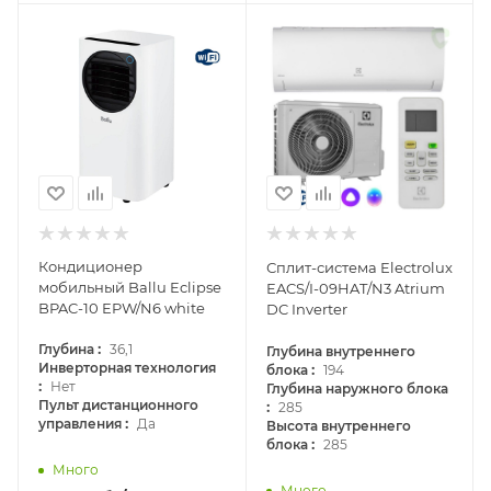
Кондиционер
Сплит-система Electrolux
мобильный Ballu Eclipse
EACS/I-09HAT/N3 Atrium
BPAC-10 EPW/N6 white
DC Inverter
:
Глубина
36,1
Глубина внутреннего
:
Инверторная технология
блока
194
:
Нет
Глубина наружного блока
:
Пульт дистанционного
285
:
управления
Да
Высота внутреннего
:
блока
285
Много
Много