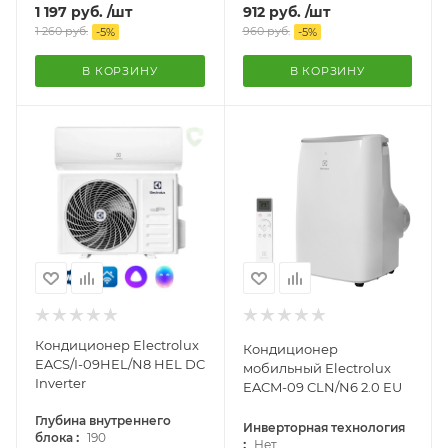
1 197
руб.
/шт
912
руб.
/шт
1 260
руб.
960
руб.
-
5
%
-
5
%
В КОРЗИНУ
В КОРЗИНУ
Кондиционер Electrolux
Кондиционер
EACS/I-09HEL/N8 HEL DC
мобильный Electrolux
Inverter
EACM-09 CLN/N6 2.0 EU
Глубина внутреннего
Инверторная технология
:
блока
190
:
Нет