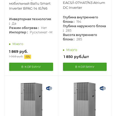
EACS/I-07HAT/N3 Atrium
мобильный Ballu Smart
DC Inverter
Inverter BPAC-14 IE/N6
Глубина внутреннего
Инверторная технология
:
блока
194
:
Да
Глубина наружного блока
:
Режим обогрева
Нет
:
285
:
Импортер
Русклимат -М
Высота внутреннего
:
блока
285
Много
Много
1 869
руб.
1 850
руб.
/шт
1 968
руб.
-
5
%
В КОРЗИНУ
В КОРЗИНУ