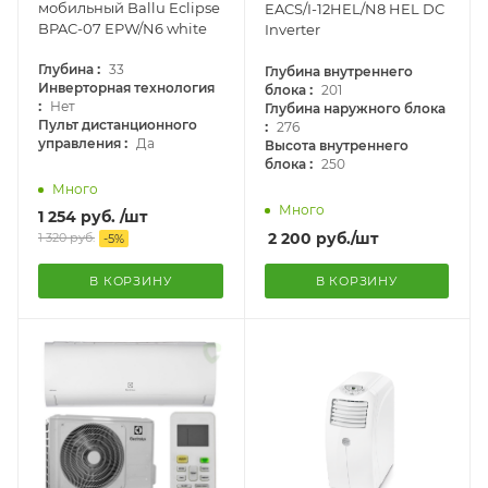
мобильный Ballu Eclipse
EACS/I-12HEL/N8 HEL DC
BPAC-07 EPW/N6 white
Inverter
:
Глубина
33
Глубина внутреннего
:
Инверторная технология
блока
201
:
Нет
Глубина наружного блока
:
Пульт дистанционного
276
:
управления
Да
Высота внутреннего
:
блока
250
Много
Много
1 254
руб.
/шт
2 200
руб.
/шт
1 320
руб.
-
5
%
В КОРЗИНУ
В КОРЗИНУ