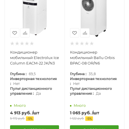
Кондиционер
Кондиционер
мобильный Electrolux Ice
мобильный Ballu Orbis
Column EACM-22 JK/N3
BPAC-08 OR/N6
:
:
Глубина
69,5
Глубина
35,8
Инверторная технология
Инверторная технология
:
:
Нет
Нет
Пульт дистанционного
Пульт дистанционного
:
:
управления
Да
управления
Да
Много
Много
4 913
руб.
/шт
1 065
руб.
/шт
5 172
руб.
1 122
руб.
-
5
%
-
5
%