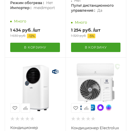
:
Нет
:
Режим обогрева
Нет
Пульт дистанционного
:
Импортер
meidimport
:
управления
Да
Много
Много
1 434
руб.
/шт
1 254
руб.
/шт
1 630
руб.
1 320
руб.
-
12
%
-
5
%
В КОРЗИНУ
В КОРЗИНУ
Кондиционер
Кондиционер Electrolux