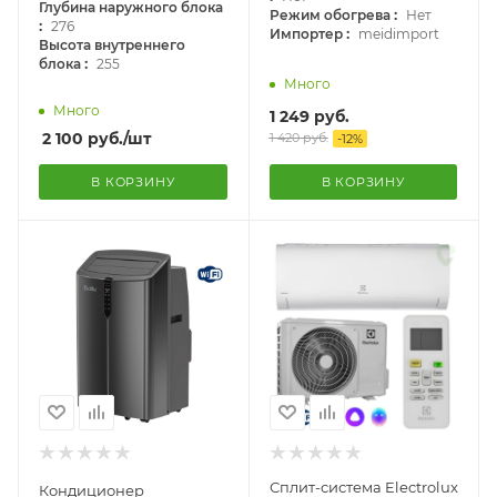
Глубина наружного блока
:
Режим обогрева
Нет
:
276
:
Импортер
meidimport
Высота внутреннего
:
блока
255
Много
Много
1 249
руб.
2 100
руб.
/шт
1 420
руб.
-
12
%
В КОРЗИНУ
В КОРЗИНУ
Сплит-система Electrolux
Кондиционер