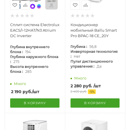
Кондиционер
Сплит-система Electrolux
мобильный Ballu Smart
EACS/I-12HAT/N3 Atrium
Pro BPAC-18 CE_20Y
DC Inverter
:
Глубина
56,8
Глубина внутреннего
:
Инверторная технология
блока
194
:
Нет
Глубина наружного блока
:
Пульт дистанционного
275
:
управления
Да
Высота внутреннего
:
блока
285
Много
Много
2 280
руб.
/шт
2 190
руб.
/шт
2 400
руб.
-
5
%
В КОРЗИНУ
В КОРЗИНУ