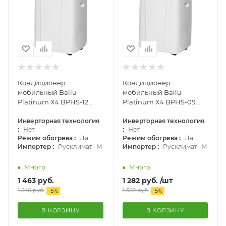
Кондиционер
Кондиционер
мобильный Ballu
мобильный Ballu
Platinum X4 BPHS-12
Platinum X4 BPHS-09
HX/N3
HX/N3
Инверторная технология
Инверторная технология
:
:
Нет
Нет
:
:
Режим обогрева
Да
Режим обогрева
Да
:
:
Импортер
Русклимат -М
Импортер
Русклимат -М
Много
Много
1 463
руб.
1 282
руб.
/шт
1 540
руб.
1 350
руб.
-
5
%
-
5
%
В КОРЗИНУ
В КОРЗИНУ