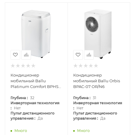
Кондиционер
Кондиционер
мобильный Ballu
мобильный Ballu Orbis
Platinum Comfort BPHS-
BPAC-07 OR/N6
08H
:
:
Глубина
32
Глубина
31
Инверторная технология
Инверторная технология
:
:
Нет
Нет
Пульт дистанционного
Пульт дистанционного
:
:
управления
Да
управления
Да
Много
Много