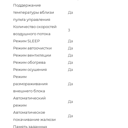
Поддержание
температуры вблизи
Да
пульта управления
Количество скоростей
3
воздушного потока
Режим SLEEP
Да
Режим автоочистки
Да
Режим вентиляции
Да
Режим обогрева
Да
Режим осушения
Да
Режим
размораживания
Да
внешнего блока
Автоматический
Да
режим
Автоматическое
Да
покачивание жалюзи
Память заданных