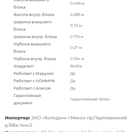
0.495 м
блока
Высота внутр. блока
0.285 м
Ширина внешнего
0.72 м
блока
Ширина внутр. блока
0.715 м
Глубина внешнего
0.27 м
блока
Глубина внутр. блока
0.194 м
Хладагент
R410a
Работает с Марусей
Да
Работает с HOMMYN
Да
Работает с Алисой
Да
Гарантийный
Гарантийный талон
документ
Импортер:
ЗАО «Холодон» г.Минск пр.Партизанский
д.168а пом.5