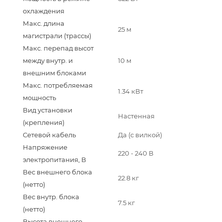
охлаждения
Макс. длина
25 м
магистрали (трассы)
Макс. перепад высот
между внутр. и
10 м
внешним блоками
Макс. потребляемая
1.34 кВт
мощность
Вид установки
Настенная
(крепления)
Сетевой кабель
Да (с вилкой)
Напряжение
220 - 240 В
электропитания, В
Вес внешнего блока
22.8 кг
(нетто)
Вес внутр. блока
7.5 кг
(нетто)
Высота внешнего