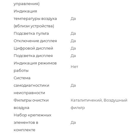
управления)
Индикация
температуры воздуха
Да
(вблизи устройства)
Подсветка пульта
Да
Отключение дисплея
Да
Цифровой дисплей
Да
Подсветка дисплея
Да
Индикация режимов
Нет
работы
Система
самодиагностики
Да
неисправности
Фильтры очистки
Каталитичекий, Воздушный
воздуха
фильтр
Набор крепежных
элементов в
Да
комплекте