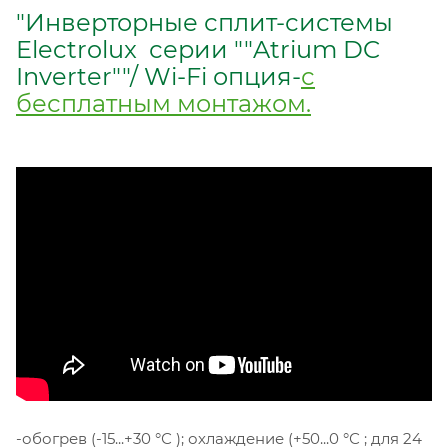
"Инверторные сплит-системы
Electrolux серии ""Atrium DC
Inverter""/ Wi-Fi опция-
с
бесплатным монтажом.
-обогрев (-15...+30 °С ); охлаждение (+50...0 °С ; для 24