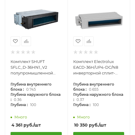
Комплект SHUFT
Комплект Electrolux
SFLC_D-36HN1_V2
EACD-36H/UP4-DC/N8
полупромышленной
инверторной сплит-
сплит-системы,
системы, канального
канального типа
Глубина внутреннего
типа
Глубина внутреннего
:
:
блока
0.745
блока
0.655
Глубина наружного блока
Глубина наружного блока
:
:
0.36
0.37
:
:
Глубина
100
Глубина
100
Много
Много
4 361
руб.
/шт
10 350
руб.
/шт