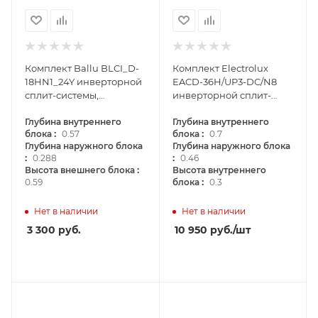
Комплект Ballu BLCI_D-
Комплект Electrolux
18HN1_24Y инверторной
EACD-36H/UP3-DC/N8
сплит-системы,
инверторной сплит-
канального типа
системы, канального
Глубина внутреннего
типа
Глубина внутреннего
:
:
блока
0.57
блока
0.7
Глубина наружного блока
Глубина наружного блока
:
:
0.288
0.46
:
Высота внешнего блока
Высота внутреннего
:
0.59
блока
0.3
Нет в наличии
Нет в наличии
3 300
руб.
10 950
руб.
/шт