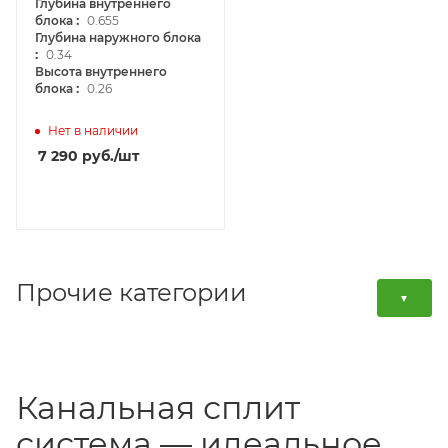
типа
Глубина внутреннего
:
блока
0.655
Глубина наружного блока
:
0.34
Высота внутреннего
:
блока
0.26
Нет в наличии
7 290
руб.
/шт
Прочие категории
▼
Канальная сплит
система — идеальное