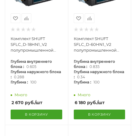
Комплект SHUFT
Комплект SHUFT
SFLC_D-18HN1_V2
SFLC_D-60HN1_V2
полупромышленной
полупромышленной
сплит-системы,
сплит-системы,
канального типа
Глубина внутреннего
канального типа
Глубина внутреннего
:
:
блока
0.605
блока
0.835
Глубина наружного блока
Глубина наружного блока
:
:
0.288
0.34
:
:
Глубина
100
Глубина
100
Много
Много
2 670
руб.
/шт
6 180
руб.
/шт
В КОРЗИНУ
В КОРЗИНУ