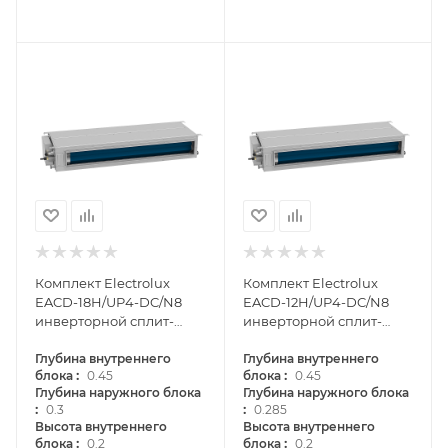
Комплект Electrolux
Комплект Electrolux
EACD-18H/UP4-DC/N8
EACD-12H/UP4-DC/N8
инверторной сплит-
инверторной сплит-
системы, канального
системы, канального
типа
Глубина внутреннего
типа
Глубина внутреннего
:
:
блока
0.45
блока
0.45
Глубина наружного блока
Глубина наружного блока
:
:
0.3
0.285
Высота внутреннего
Высота внутреннего
:
:
блока
0.2
блока
0.2