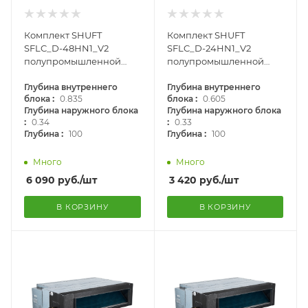
Комплект SHUFT
Комплект SHUFT
SFLC_D-48HN1_V2
SFLC_D-24HN1_V2
полупромышленной
полупромышленной
сплит-системы,
сплит-системы,
канального типа
Глубина внутреннего
канального типа
Глубина внутреннего
:
:
блока
0.835
блока
0.605
Глубина наружного блока
Глубина наружного блока
:
:
0.34
0.33
:
:
Глубина
100
Глубина
100
Много
Много
6 090
руб.
/шт
3 420
руб.
/шт
В КОРЗИНУ
В КОРЗИНУ