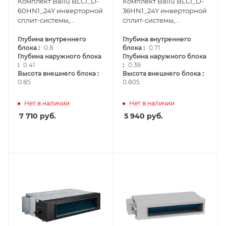
Комплект Ballu BLCI_D-
Комплект Ballu BLCI_D-
60HN1_24Y инверторной
36HN1_24Y инверторной
сплит-системы,
сплит-системы,
канального типа
канального типа
Глубина внутреннего
Глубина внутреннего
:
:
блока
0.8
блока
0.71
Глубина наружного блока
Глубина наружного блока
:
:
0.41
0.36
:
:
Высота внешнего блока
Высота внешнего блока
0.85
0.805
Нет в наличии
Нет в наличии
7 710
руб.
5 940
руб.