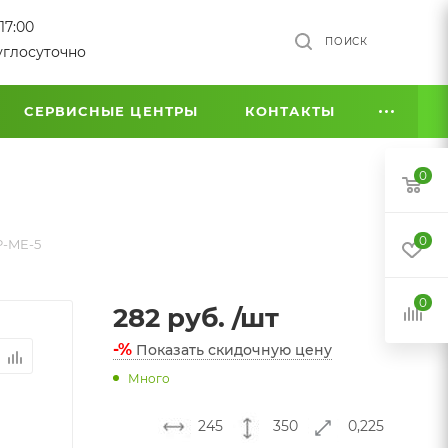
17:00
ПОИСК
углосуточно
СЕРВИСНЫЕ ЦЕНТРЫ
КОНТАКТЫ
0
0
P-ME-5
0
282
руб.
/шт
-%
Показать скидочную цену
Много
245
350
0,225