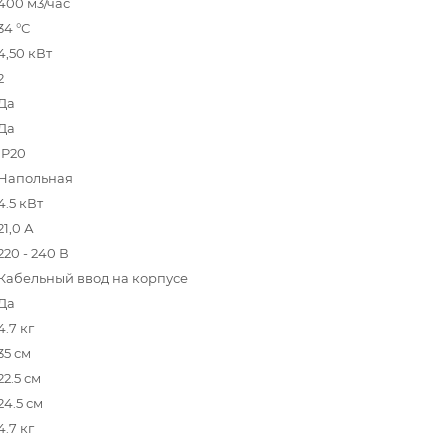
400 м3/час
34 °С
4,50 кВт
2
Да
Да
IP20
Напольная
4.5 кВт
21,0 А
220 - 240 В
Кабельный ввод на корпусе
Да
4.7 кг
35 см
22.5 см
24.5 см
4.7 кг