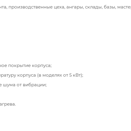
а, производственные цеха, ангары, склады, базы, масте
ое покрытие корпуса;
туру корпуса (в моделях от 5 кВт);
 шума от вибрации;
агрева.