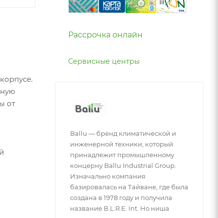
Рассрочка онлайн
Сервисные центры
корпусе.
вную
ы от
Ballu — бренд климатической и
инженерной техники, который
й
принадлежит промышленному
концерну Ballu Industrial Group.
Изначально компания
базировалась на Тайване, где была
создана в 1978 году и получила
название В.L.R.E. Int. Но ниша