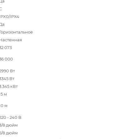
Да
C
IPX0/IPX4
Да
Горизонтальное
Настенная
32 073
36 000
2990 Вт
3345 Вт
3.345 кВт
15 м
10 м
220 - 240 В
3/8 дюйм
5/8 дюйм