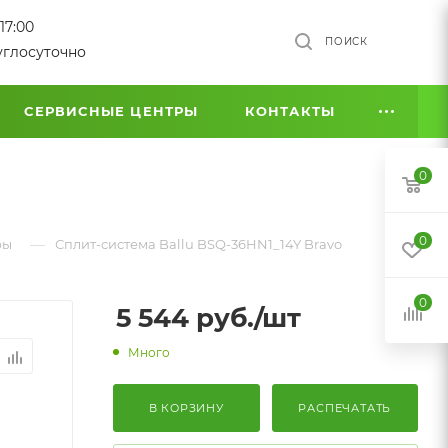
17:00
ПОИСК
углосуточно
СЕРВИСНЫЕ ЦЕНТРЫ
КОНТАКТЫ
0
0
—
ры
Сплит-система Ballu BSQ-36HN1_14Y Bravo
0
5 544
руб.
/шт
Много
В КОРЗИНУ
РАСПЕЧАТАТЬ