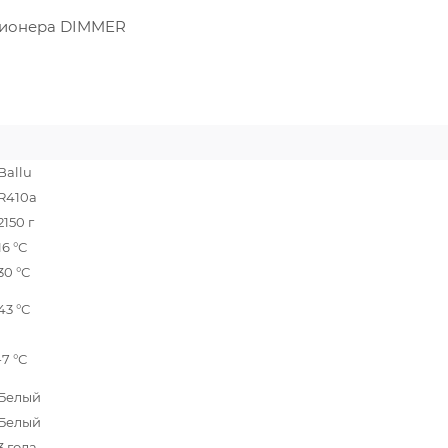
ционера DIMMER
Ballu
R410a
2150 г
16 °С
30 °С
43 °С
-7 °С
Белый
Белый
3 года