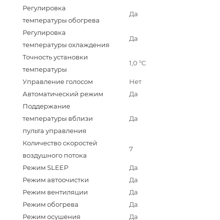
Регулировка
Да
температуры обогрева
Регулировка
Да
температуры охлаждения
Точность установки
1,0 °С
температуры
Управление голосом
Нет
Автоматический режим
Да
Поддержание
температуры вблизи
Да
пульта управления
Количество скоростей
7
воздушного потока
Режим SLEEP
Да
Режим автоочистки
Да
Режим вентиляции
Да
Режим обогрева
Да
Режим осушения
Да