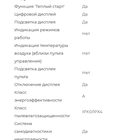
Функция 'Теплый старт'
Да
Цифровой дисплей
Да
Подсветка дисплея
Да
Индикация режимов
Нет
работы
Индикация температуры
воздуха (вблизи пульта
Нет
управления)
Подсветка дисплея
Нет
пульта
Отключение дисплея
Да
Класс
A
энергоэффективности
Класс
IPX0/IPX4
пылевлагозащищенности
Система
самодиагностики
Да
неисправности