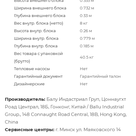
Высота внешнего блока
0.555 м
Ширина внешнего блока
0.732 м
Глубина внешнего блока
0.33 м
Вес внутр. блока (нетто)
8 кг
Высота внутр. блока
0.26 м
Ширина внутр. блока
0.779 м
Глубина внутр. блока
0.185 м
Вес товара с упаковкой
40.5 кг
(брутто)
Тепловые насосы
Нет
Гарантийный документ
Гарантийный талон
Дизайнерские
Нет
Производитель:
Балу Индастриал Груп, Цоннаугхт
Роад Централ, 18Б, Гонконг, Китай / Ballu Industrial
Group., 148 Connaught Road Central, 18B, Hong Kong,
China
Сервисные центры:
г. Минск ул. Маяковского 14