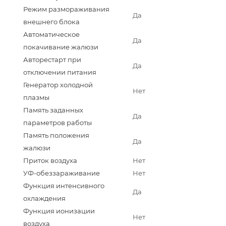
Режим размораживания
Да
внешнего блока
Автоматическое
Да
покачивание жалюзи
Авторестарт при
Да
отключении питания
Генератор холодной
Нет
плазмы
Память заданных
Да
параметров работы
Память положения
Да
жалюзи
Приток воздуха
Нет
УФ-обеззараживание
Нет
Функция интенсивного
Да
охлаждения
Функция ионизации
Нет
воздуха