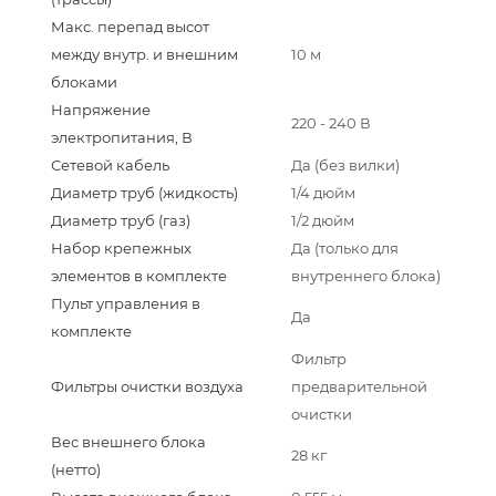
Макс. перепад высот
между внутр. и внешним
10 м
блоками
Напряжение
220 - 240 В
электропитания, В
Сетевой кабель
Да (без вилки)
Диаметр труб (жидкость)
1/4 дюйм
Диаметр труб (газ)
1/2 дюйм
Набор крепежных
Да (только для
элементов в комплекте
внутреннего блока)
Пульт управления в
Да
комплекте
Фильтр
Фильтры очистки воздуха
предварительной
очистки
Вес внешнего блока
28 кг
(нетто)