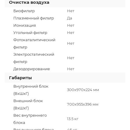
Очистка воздуха
Биофильтр
Нет
Плазменный фильтр
Да
Ионизация
Нет
Угольный фильтр
Нет
Фотокаталитический
Нет
фильтр
Электростатический
Нет
фильтр
Дезодорирование
Нет
Габариты
Внутренний блок
300х970х224 мм
(ВхШхГ)
Внешний блок
700х955х396 мм
(ВхШхГ)
Вес внутреннего
13.5 кг
блока
Вес внешнего блока
46 кг