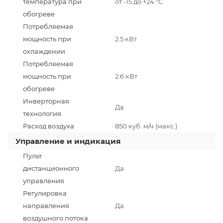
температура при
от -15 до +24 °C
обогреве
Потребляемая
мощность при
2.5 кВт
охлаждении
Потребляемая
мощность при
2.6 кВт
обогреве
Инверторная
Да
технология
Расход воздуха
850 куб. м/ч (макс.)
Управление и индикация
Пульт
дистанционного
Да
управления
Регулировка
направления
Да
воздушного потока