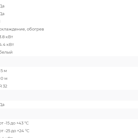
Да
Да
1
охлаждение, обогрев
3.8 кВт
4.4 кВт
белый
15 м
10 м
R 32
Да
от -15 до +43 °C
от -25 до +24 °C