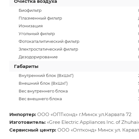
Очистка воздуха
Биофильтр
Плазменный фильтр
Ионизация
Угольный фильтр
Фотокаталитический фильтр
Электростатический фильтр
Дезодорирование
Габариты
Внутренний блок (ВхШхГ)
Внешний блок (ВхШхГ)
Вес внутреннего блока
Вес внешнего блока
Импортер:
ООО «ОПТконд» г.Минск ул.Карвата 72
Изготовитель:
«Gree Electric Appliances Inc. of Zhuha
Сервисный центр:
ООО «Оптконд» Минск ул. Карвата