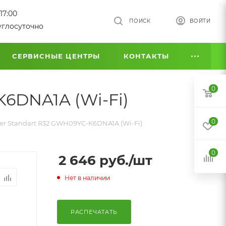
17:00
ПОИСК
ВОЙТИ
углосуточно
СЕРВИСНЫЕ ЦЕНТРЫ
КОНТАКТЫ
0
6DNA1A (Wi-Fi)
0
r Standart R32 GWH09YC-K6DNA1A (Wi-Fi)
0
2 646
руб.
/шт
Нет в наличии
РАСПЕЧАТАТЬ