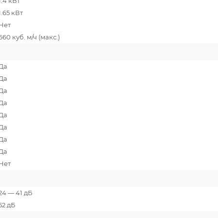
1.4 кВт
1.65 кВт
Нет
660 куб. м/ч (макс.)
Да
Да
Да
Да
Да
Да
Да
Да
Нет
24 — 41 дБ
52 дБ