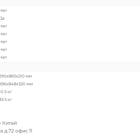
Нет
Да
Нет
Нет
Нет
Нет
Нет
290х865х210 мм
596х848х320 мм
10.5 кг
33.5 кг
i» Китай
 д.72 офис 11