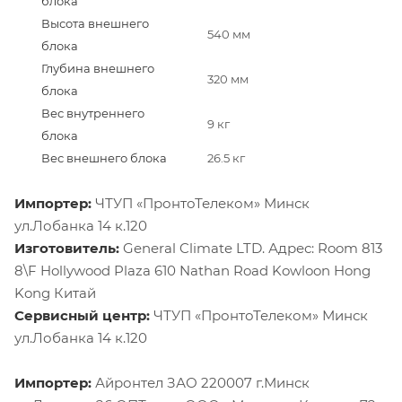
блока
Высота внешнего
540 мм
блока
Глубина внешнего
320 мм
блока
Вес внутреннего
9 кг
блока
Вес внешнего блока
26.5 кг
Импортер:
ЧТУП «ПронтоТелеком» Минск
ул.Лобанка 14 к.120
Изготовитель:
General Climate LTD. Адрес: Room 813
8\F Hollywood Plaza 610 Nathan Road Kowloon Hong
Kong Китай
Сервисный центр:
ЧТУП «ПронтоТелеком» Минск
ул.Лобанка 14 к.120
Импортер:
Айронтел ЗАО 220007 г.Минск