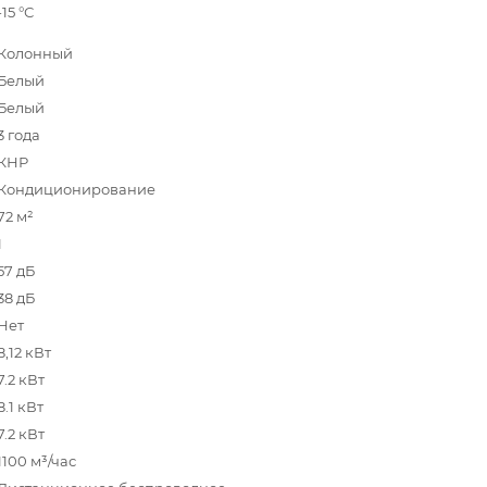
-15 °С
Колонный
Белый
Белый
3 года
КНР
Кондиционирование
72 м²
1
57 дБ
38 дБ
Нет
8,12 кВт
7.2 кВт
8.1 кВт
7.2 кВт
1100 м³/час