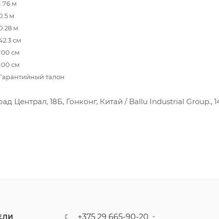
1.76 м
0.5 м
0.28 м
42.3 см
100 см
100 см
Гарантийный талон
 Централ, 18Б, Гонконг, Китай / Ballu Industrial Group., 1
+375 29 665-90-20
ЕЛИ