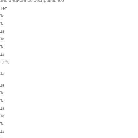
Дистанционное беспроводное
Нет
Да
Да
Да
Да
Да
Да
1,0 °С
Да
Да
Да
Да
Да
Да
Да
Да