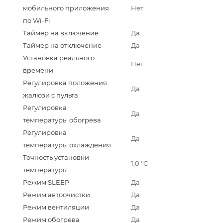
мобильного приложения
Нет
по Wi-Fi
Таймер на включение
Да
Таймер на отключение
Да
Установка реального
Нет
времени
Регулировка положения
Да
жалюзи с пульта
Регулировка
Да
температуры обогрева
Регулировка
Да
температуры охлаждения
Точность установки
1,0 °С
температуры
Режим SLEEP
Да
Режим автоочистки
Да
Режим вентиляции
Да
Режим обогрева
Да