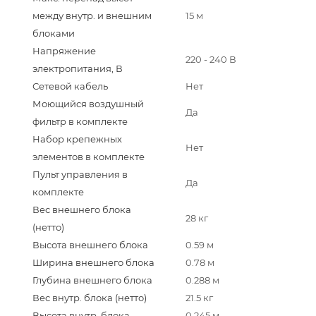
между внутр. и внешним
15 м
блоками
Напряжение
220 - 240 В
электропитания, В
Сетевой кабель
Нет
Моющийся воздушный
Да
фильтр в комплекте
Набор крепежных
Нет
элементов в комплекте
Пульт управления в
Да
комплекте
Вес внешнего блока
28 кг
(нетто)
Высота внешнего блока
0.59 м
Ширина внешнего блока
0.78 м
Глубина внешнего блока
0.288 м
Вес внутр. блока (нетто)
21.5 кг
Высота внутр. блока
0.245 м