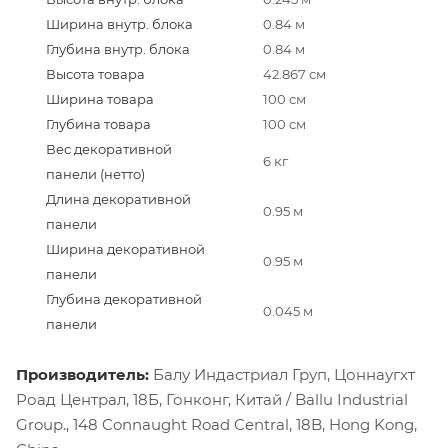
Ширина внутр. блока
0.84 м
Глубина внутр. блока
0.84 м
Высота товара
42.867 см
Ширина товара
100 см
Глубина товара
100 см
Вес декоративной
6 кг
панели (нетто)
Длина декоративной
0.95 м
панели
Ширина декоративной
0.95 м
панели
Глубина декоративной
0.045 м
панели
Производитель:
Балу Индастриал Груп, Цоннаугхт
Роад Централ, 18Б, Гонконг, Китай / Ballu Industrial
Group., 148 Connaught Road Central, 18B, Hong Kong,