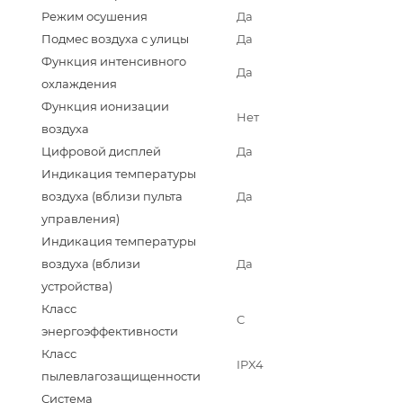
Режим осушения
Да
Подмес воздуха с улицы
Да
Функция интенсивного
Да
охлаждения
Функция ионизации
Нет
воздуха
Цифровой дисплей
Да
Индикация температуры
воздуха (вблизи пульта
Да
управления)
Индикация температуры
воздуха (вблизи
Да
устройства)
Класс
C
энергоэффективности
Класс
IPX4
пылевлагозащищенности
Система