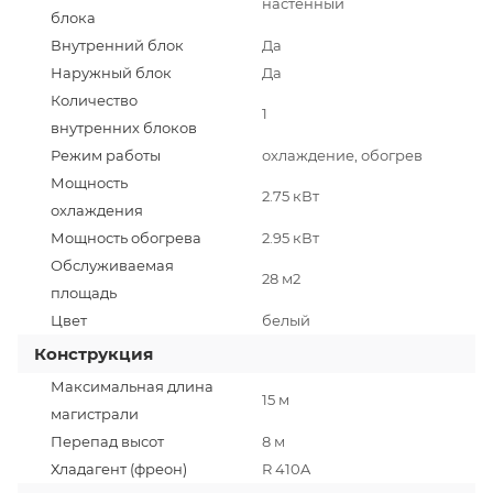
настенный
блока
Внутренний блок
Да
Наружный блок
Да
Количество
1
внутренних блоков
Режим работы
охлаждение, обогрев
Мощность
2.75 кВт
охлаждения
Мощность обогрева
2.95 кВт
Обслуживаемая
28 м2
площадь
Цвет
белый
Конструкция
Максимальная длина
15 м
магистрали
Перепад высот
8 м
Хладагент (фреон)
R 410A