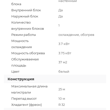
настенный
блока
Внутренний блок
Да
Наружный блок
Да
Количество
1
внутренних блоков
Режим работы
охлаждение, обогрев
Мощность
3.7 кВт
охлаждения
Мощность обогрева
3.75 кВт
Обслуживаемая
37 м2
площадь
Цвет
белый
Конструкция
Максимальная длина
25 м
магистрали
Перепад высот
10 м
Хладагент (фреон)
R 32