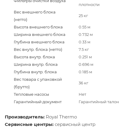
Фильтры очистки воздуха
плотности
Вес внешнего блока
25 кг
(нетто)
Высота внешнего блока
0.55 м
Ширина внешнего блока
0.732 м
Глубина внешнего блока
0.33 м
Вес внутр. блока (нетто)
7.5 кг
Высота внутр. блока
0.251 м
Ширина внутр. блока
0.696 м
Глубина внутр. блока
0.185 м
Вес товара с упаковкой
36 кг
(брутто)
Тепловые насосы
Нет
Гарантийный документ
Гарантийный талон
Производитель:
Royal Thermo
Сервисные центры:
сервисный центр