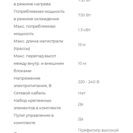
в режиме нагрева
Потребляемая мощность
720 Вт
в режиме охлаждения
Макс. потребляемая
1.3 кВт
мощность
Макс. длина магистрали
15 м
(трассы)
Макс. перепад высот
между внутр. и внешним
10 м
блоками
Напряжение
220 - 240 В
электропитания, В
Сетевой кабель
Нет
Набор крепежных
Да
элементов в комплекте
Пульт управления в
Да
комплекте
Префильтр высокой