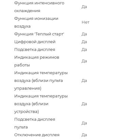
Функция интенсивного
Да
охлаждения
Функция ионизации
Нет
воздуха
Функция 'Теплый старт'
Да
Цифровой дисплей
Да
Подсветка дисплея
Да
Индикация режимов
Да
работы
Индикация температуры
воздуха (вблизи пульта
Да
управления)
Индикация температуры
воздуха (вблизи
Да
устройства)
Подсветка дисплея
Да
пульта
Отключение дисплея
Да