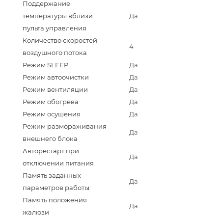
Поддержание
температуры вблизи
Да
пульта управления
Количество скоростей
4
воздушного потока
Режим SLEEP
Да
Режим автоочистки
Да
Режим вентиляции
Да
Режим обогрева
Да
Режим осушения
Да
Режим размораживания
Да
внешнего блока
Авторестарт при
Да
отключении питания
Память заданных
Да
параметров работы
Память положения
Да
жалюзи