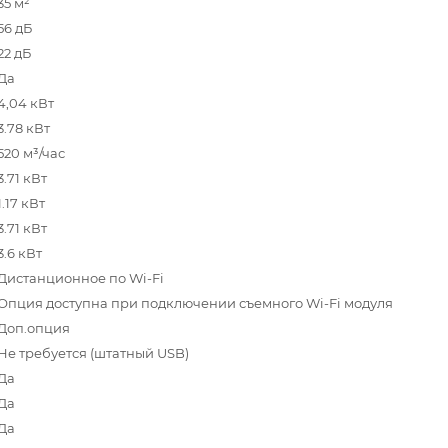
35 м²
56 дБ
22 дБ
Да
4,04 кВт
3.78 кВт
520 м³/час
3.71 кВт
1.17 кВт
3.71 кВт
3.6 кВт
Дистанционное по Wi-Fi
Опция доступна при подключении съемного Wi-Fi модуля
Доп.опция
Не требуется (штатный USB)
Да
Да
Да