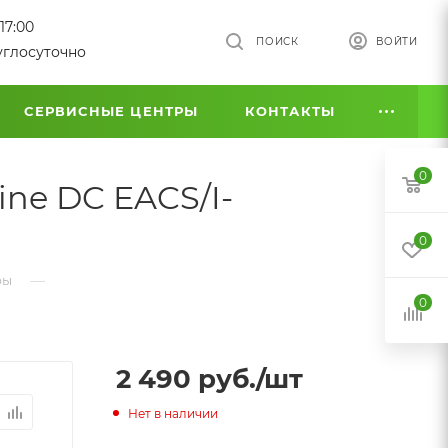
17:00
ПОИСК
ВОЙТИ
углосуточно
СЕРВИСНЫЕ ЦЕНТРЫ
КОНТАКТЫ
0
ine DC EACS/I-
0
—
ры
0
2 490
руб.
/шт
Нет в наличии