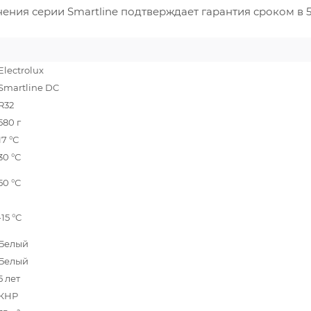
ения серии Smartline подтверждает гарантия сроком в 5 
Electrolux
Smartline DC
R32
580 г
17 °С
30 °С
50 °С
-15 °С
Белый
Белый
5 лет
КНР