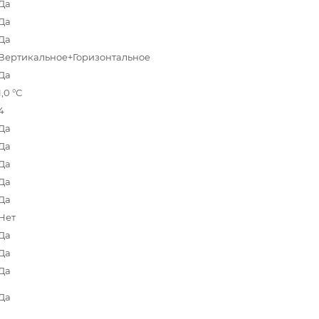
Да
Да
Да
Вертикальное+Горизонтальное
Да
1,0 °С
4
Да
Да
Да
Да
Да
Нет
Да
Да
Да
Да