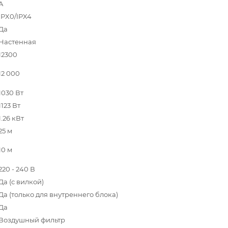
A
IPX0/IPX4
Да
Настенная
12300
12 000
1030 Вт
1123 Вт
1.26 кВт
25 м
10 м
220 - 240 В
Да (с вилкой)
Да (только для внутреннего блока)
Да
Воздушный фильтр