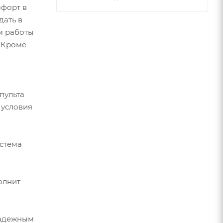
мфорт в
дать в
м работы
. Кроме
пульта
 условия
истема
олнит
надежным