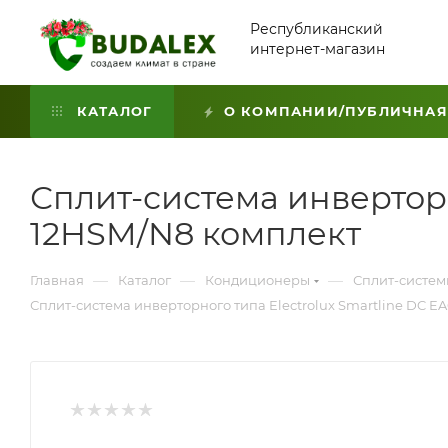
Республиканский
интернет-магазин
КАТАЛОГ
О КОМПАНИИ/ПУБЛИЧНАЯ
Сплит-система инверторн
12HSM/N8 комплект
—
—
—
Главная
Каталог
Кондиционеры
Сплит-систе
Сплит-система инверторного типа Electrolux Smartline DC E