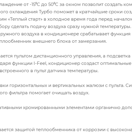
ждение от -15⁰С до 50⁰С за окном позволит создать ко
ого охлаждения Турбо поможет в кратчайшие сроки соз
им «Теплый старт» в холодное время года перед начало
бору сделать подачу воздуха сразу нужной температуры
наружного воздуха в кондиционере срабатывает функция
еплообменник внешнего блока от замерзания.
ется пультом дистанционного управления, а подсветка 
аря функции I-Feel, кондиционер создаст оптимальные
встроенного в пульт датчика температуры.
вки горизонтальных и вертикальных жалюзи с пульта. С
ого фильтра помогает очищать воздух.
ративными хромированными элементами органично доп
ивается защитой теплообменника от коррозии с высоко