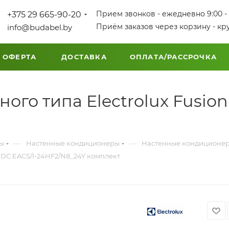
Прием звонков - ежедневно 9:00 - 
+375 29 665-90-20
Приём заказов через корзину - кр
info@budabel.by
 ОФЕРТА
ДОСТАВКА
ОПЛАТА/РАССРОЧКА
го типа Electrolux Fusion 
—
—
мы
Настенные кондиционеры
Настенные кондиционе
r DC EACS/I-24HF2/N8_24Y комплект