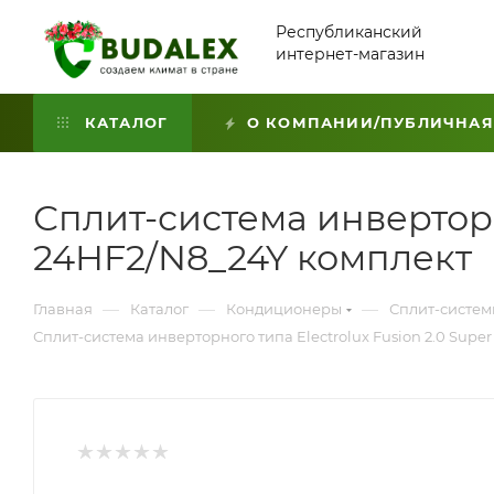
Республиканский
интернет-магазин
КАТАЛОГ
О КОМПАНИИ/ПУБЛИЧНАЯ
Сплит-система инверторно
24HF2/N8_24Y комплект
—
—
—
Главная
Каталог
Кондиционеры
Сплит-систе
Сплит-система инверторного типа Electrolux Fusion 2.0 Supe