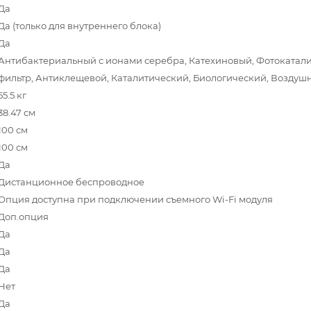
Да
Да (только для внутреннего блока)
Да
Антибактериальный с ионами серебра, Катехиновый, Фотокатал
фильтр, Антиклещевой, Каталитический, Биологический, Воздуш
55.5 кг
38.47 см
100 см
100 см
Да
Дистанционное беспроводное
Опция доступна при подключении съемного Wi-Fi модуля
Доп.опция
Да
Да
Да
Нет
Да