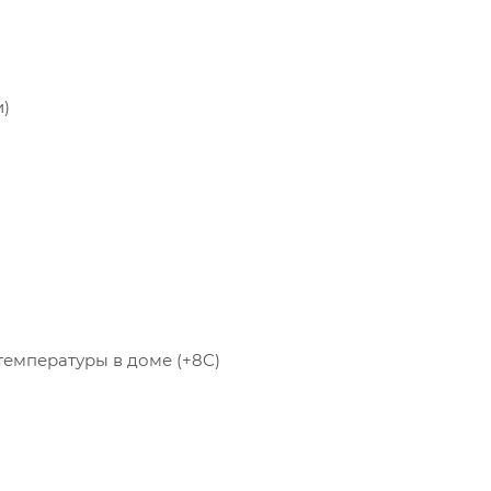
и)
емпературы в доме (+8C)