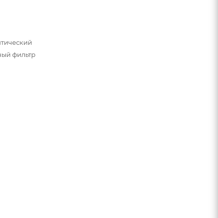
итический
ный фильтр