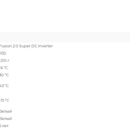
Fusion 2.0 Super DC Inverter
R32
1210 г
16 °С
30 °С
43 °С
-15 °С
Белый
Белый
5 лет