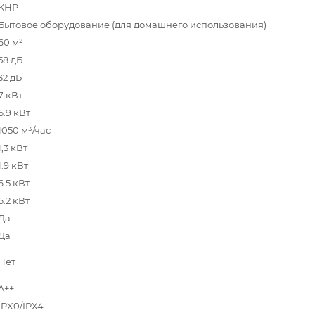
КНР
Бытовое оборудование (для домашнего использования)
60 м²
58 дБ
32 дБ
7 кВт
6.9 кВт
1050 м³/час
1,3 кВт
1.9 кВт
6.5 кВт
6.2 кВт
Да
Да
Нет
A++
IPX0/IPX4