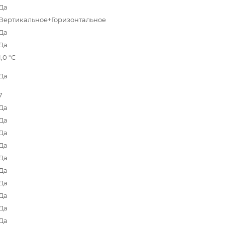
Да
Вертикальное+Горизонтальное
Да
Да
1,0 °С
Да
7
Да
Да
Да
Да
Да
Да
Да
Да
Да
Да