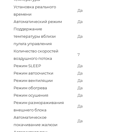
Установка реального
Да
времени
Автоматический режим
Да
Поддержание
температуры вблизи
Да
пульта управления
Количество скоростей
7
воздушного потока
Режим SLEEP
Да
Режим автоочистки
Да
Режим вентиляции
Да
Режим обогрева
Да
Режим осушения
Да
Режим размораживания
Да
внешнего блока
Автоматическое
Да
покачивание жалюзи