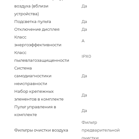
воздуха (вблизи
Да
устройства)
Подсветка пульта
Да
Отключение дисплея
Да
Класс
A
энергоэффективности
Класс
IPX0
пылевлагозащищенности
Система
самодиагностики
Да
неисправности
Набор крепежных
Да
элементов в комплекте
Пульт управления в
Да
комплекте
Фильтр
Фильтры очистки воздуха
предварительной
очистки