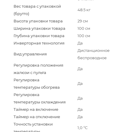
Вес товара с упаковкой
48.5 кг
(брутто)
Высота упаковки товара
29 см
Ширина упаковки товара
100 см
Глубина упаковки товара
100 см
Инверторная технология
Да
Дистанционное
Вид управления
беспроводное
Регулировка положения
Да
жалюзи с пульта
Регулировка
Да
температуры обогрева
Регулировка
Да
температуры охлаждения
Таймер на включение
Да
Таймер на отключение
Да
Точность установки
1,0 °С
температуры