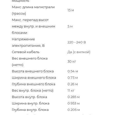
мощность
Макс. длина магистрали
15 м
(трассы)
Макс. перепад высот
между внутр. и внешним
5 м
блоками
Напряжение
220 - 240 В
электропитания, В
Сетевой кабель
Да (с вилкой)
Вес внешнего блока
30 кг
(нетто)
Высота внешнего блока
0.54 м
Ширина внешнего блока
0.73 м
Глубина внешнего блока
0.26 м
Вес внутр. блока (нетто)
11 кг
Высота внутр. блока
0.285 м
Ширина внутр. блока
0.953 м
Глубина внутр. блока
0.205 м