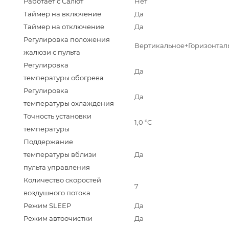
Работает с Салют
Нет
Таймер на включение
Да
Таймер на отключение
Да
Регулировка положения
Вертикальное+Горизонтал
жалюзи с пульта
Регулировка
Да
температуры обогрева
Регулировка
Да
температуры охлаждения
Точность установки
1,0 °С
температуры
Поддержание
температуры вблизи
Да
пульта управления
Количество скоростей
7
воздушного потока
Режим SLEEP
Да
Режим автоочистки
Да