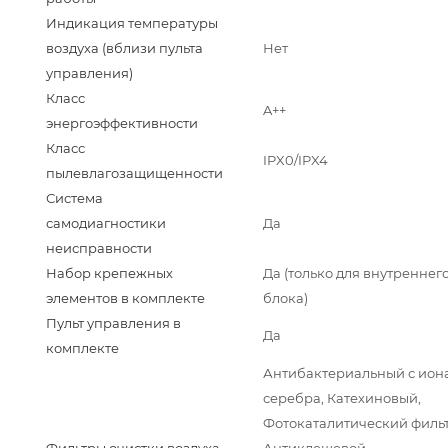
Индикация температуры
воздуха (вблизи пульта
Нет
управления)
Класс
A++
энергоэффективности
Класс
IPX0/IPX4
пылевлагозащищенности
Система
самодиагностики
Да
неисправности
Набор крепежных
Да (только для внутреннег
элементов в комплекте
блока)
Пульт управления в
Да
комплекте
Антибактериальный с ион
серебра, Катехиновый,
Фотокаталитический фильт
Фильтры очистки воздуха
Антиклещевой,