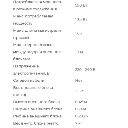
Потребляемая мощность
590 Вт
в режиме охлаждения
Макс. потребляемая
1.3 кВт
мощность
Макс. длина магистрали
15 м
(трассы)
Макс. перепад высот
между внутр. и внешним
10 м
блоками
Напряжение
220 - 240 В
электропитания, В
Сетевой кабель
Нет
Вес внешнего блока
21 кг
(нетто)
Высота внешнего блока
0.45 м
Ширина внешнего блока
0.71 м
Глубина внешнего блока
0.293 м
Вес внутр. блока (нетто)
7 кг