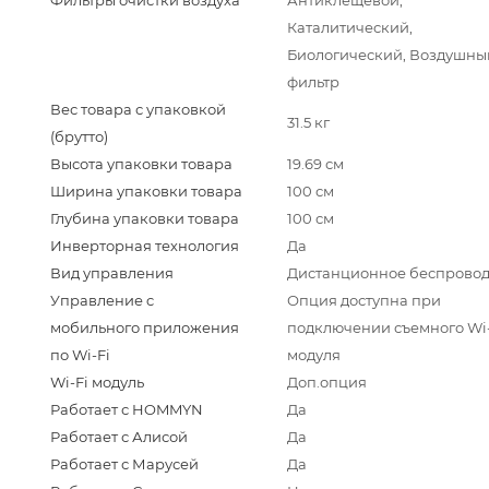
Каталитический,
Биологический, Воздушны
фильтр
Вес товара с упаковкой
31.5 кг
(брутто)
Высота упаковки товара
19.69 см
Ширина упаковки товара
100 см
Глубина упаковки товара
100 см
Инверторная технология
Да
Вид управления
Дистанционное беспрово
Управление c
Опция доступна при
мобильного приложения
подключении съемного Wi-
по Wi-Fi
модуля
Wi-Fi модуль
Доп.опция
Работает с HOMMYN
Да
Работает с Алисой
Да
Работает с Марусей
Да