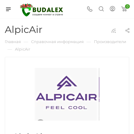
0
AlpicAir
—
—
Главная
Справочная информация
Производители
—
AlpicAir