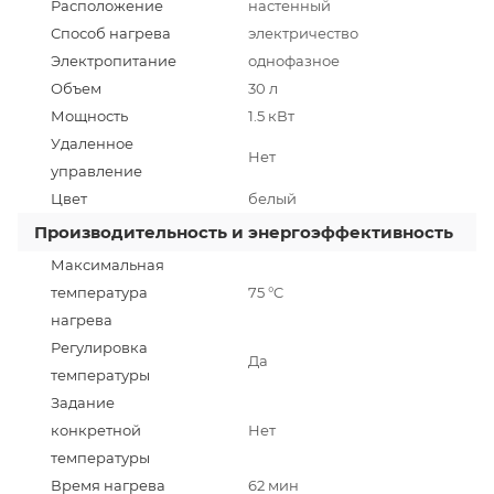
Расположение
настенный
Способ нагрева
электричество
Электропитание
однофазное
Объем
30 л
Мощность
1.5 кВт
Удаленное
Нет
управление
Цвет
белый
Производительность и энергоэффективность
Максимальная
температура
75 °C
нагрева
Регулировка
Да
температуры
Задание
конкретной
Нет
температуры
Время нагрева
62 мин