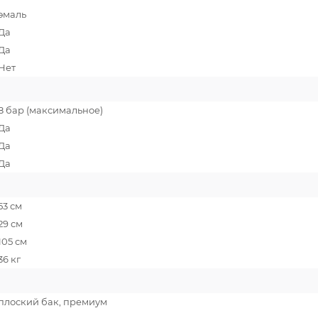
эмаль
Да
Да
Нет
8 бар (максимальное)
Да
Да
Да
53 см
29 см
105 см
36 кг
плоский бак, премиум