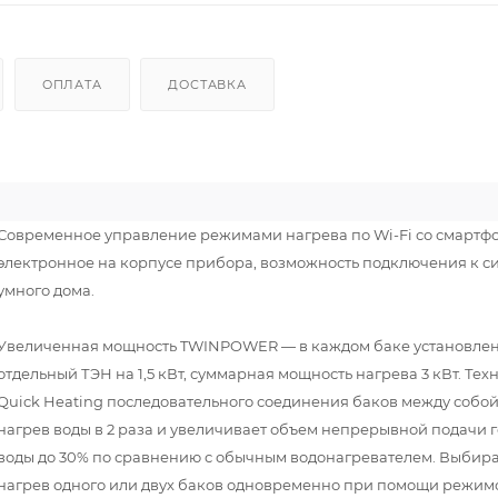
ОПЛАТА
ДОСТАВКА
Современное управление режимами нагрева по Wi-Fi со смартф
электронное на корпусе прибора, возможность подключения к с
умного дома.
Увеличенная мощность TWINPOWER — в каждом баке установле
отдельный ТЭН на 1,5 кВт, суммарная мощность нагрева 3 кВт. Тех
Quick Heating последовательного соединения баков между собой
нагрев воды в 2 раза и увеличивает объем непрерывной подачи 
воды до 30% по сравнению с обычным водонагревателем. Выбир
нагрев одного или двух баков одновременно при помощи режим