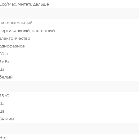
Eco/Max. Читать дальше
накопительный
вертикальный, настенный
электричество
однофазное
80 л
3 кВт
Да
белый
75 °C
Да
Да
84 мин
Нет