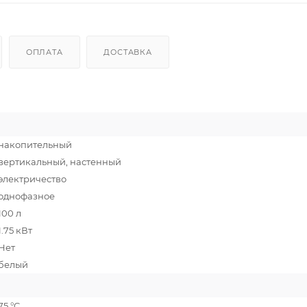
ОПЛАТА
ДОСТАВКА
накопительный
вертикальный, настенный
электричество
однофазное
100 л
1.75 кВт
Нет
белый
75 °C