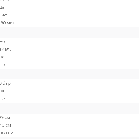
Да
Нет
180 мин
Нет
эмаль
Да
Нет
8 бар
Да
Нет
39 см
40 см
118.1 см