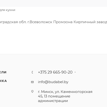
для кухни
градская обл. г.Всеволожск Промзона Кирпичный заво
+375 29 665-90-20
ЕЛИ
ЧКА
info@budabel.by
г. Минск, ул. Каменногорская
45, 13 помещение
администрации