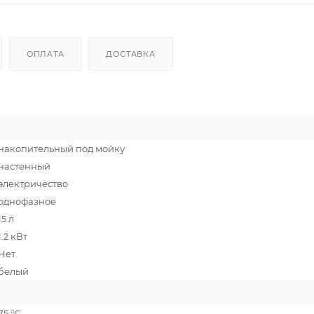
ОПЛАТА
ДОСТАВКА
накопительный под мойку
настенный
электричество
однофазное
15 л
1.2 кВт
Нет
белый
75 °C