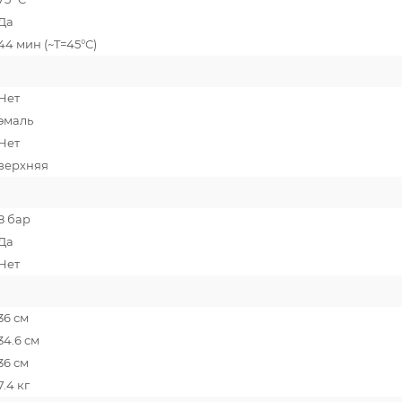
Да
44 мин (~T=45°С)
Нет
эмаль
Нет
верхняя
8 бар
Да
Нет
36 см
34.6 см
36 см
7.4 кг