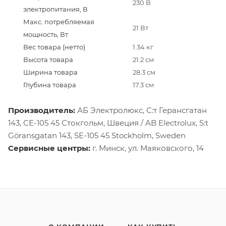
230 В
электропитания, В
Макс. потребляемая
21 Вт
мощность, Вт
Вес товара (нетто)
1.34 кг
Высота товара
21.2 см
Ширина товара
28.3 см
Глубина товара
17.3 см
Производитель:
АБ Электролюкс, С:т Герансгатан
143, СЕ-105 45 Стокгольм, Швеция / AB Electrolux, S:t
Göransgatan 143, SE-105 45 Stockholm, Sweden
Сервисные центры:
г. Минск, ул. Маяковского, 14