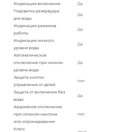
Индикация включения
Да
Подсветка резервуара
Да
для воды
Индикация режимов
Да
работы
Индикация низкого
Да
уровня воды
Автоматическое
отключение при низком
Да
уровне воды
Защита кнопок
Нет
управления от детей
Защита от включения без
Да
воды
Аварийное отключение
при сильном наклоне
Нет
или опрокидывании
Класс