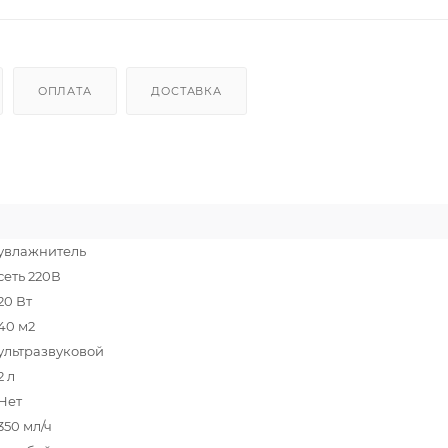
ОПЛАТА
ДОСТАВКА
увлажнитель
сеть 220В
20 Вт
40 м2
ультразвуковой
2 л
Нет
350 мл/ч