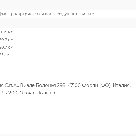
фильтр-картридж для водывоздушные фильтр
0.95 кг
20.7 cм
20.7 см
35 см
С.п.А., Виале Болонья 298, 47100 Форли (ФО), Италия,
, 55-200, Олава, Польша