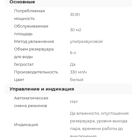
Основные
Потребляемая
35 Вт
мощность
Обслуживаемая
30 м2
площадь
Метод увлажнения
ультразвуковой
Объем резервуара
6 л
для воды
Гигростат
Да
Производительность
330 мл/ч
Цвет
белый
Управление и индикация
Автоматическая
Нет
смена режимов
Да влажности, опустошения
резервуара, уровня выхода
Индикация
пара, времени работы до
выключения