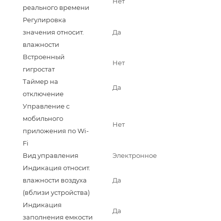
Нет
реального времени
Регулировка
значения относит.
Да
влажности
Встроенный
Нет
гигростат
Таймер на
Да
отключение
Управление c
мобильного
Нет
приложения по Wi-
Fi
Вид управления
Электронное
Индикация относит.
влажности воздуха
Да
(вблизи устройства)
Индикация
Да
заполнения емкости