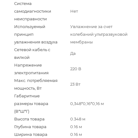
Система
самодиагностики
Нет
неисправности
Используемый
Увлажнение за счет
принцип
колебаний ультразвуковой
увлажнения воздуха
мембраны
Сетевой кабель с
Да
вилкой
Напряжение
220 В
электропитания
Макс. потребляемая
23 Вт
мощность, Вт
Габаритные
размеры товара
0,348*0,16*0,16 м
(В*Ш*Г)
Высота товара
0.348 м
Глубина товара
0.16 м
Ширина товара
0.16 м