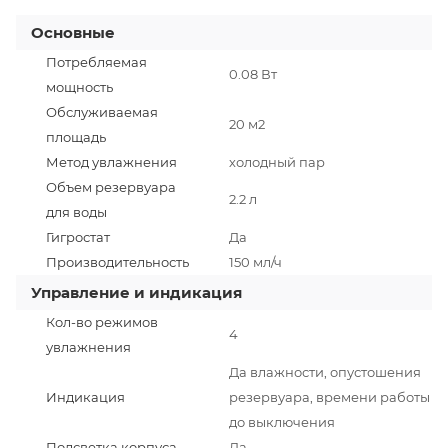
Основные
Потребляемая
0.08 Вт
мощность
Обслуживаемая
20 м2
площадь
Метод увлажнения
холодный пар
Объем резервуара
2.2 л
для воды
Гигростат
Да
Производительность
150 мл/ч
Управление и индикация
Кол-во режимов
4
увлажнения
Да влажности, опустошения
Индикация
резервуара, времени работы
до выключения
Подсветка корпуса
Да