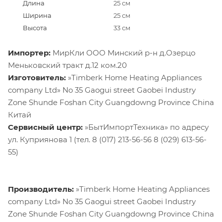
Длина
25 cм
Ширина
25 см
Высота
33 см
Импортер:
МирКли ООО Минский р-н д.Озерцо
Меньковский тракт д.12 ком.20
Изготовитель:
»Timberk Home Heating Appliances
company Ltd» No 35 Gaogui street Gaobei Industry
Zone Shunde Foshan City Guangdowng Province China
Китай
Сервисный центр:
»БытИмпортТехника» по адресу
ул. Куприянова 1 (тел. 8 (017) 213-56-56 8 (029) 613-56-
55)
Производитель:
»Timberk Home Heating Appliances
company Ltd» No 35 Gaogui street Gaobei Industry
Zone Shunde Foshan City Guangdowng Province China