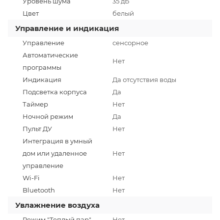
Уровень шума
35 дБ
Цвет
белый
Управление и индикация
Управление
сенсорное
Автоматические
Нет
программы
Индикация
Да отсутствия воды
Подсветка корпуса
Да
Таймер
Нет
Ночной режим
Да
Пульт ДУ
Нет
Интеграция в умный
дом или удаленное
Нет
управление
Wi-Fi
Нет
Bluetooth
Нет
Увлажнение воздуха
Режим "Теплый пар"
Нет