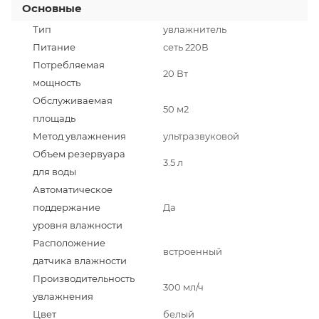
Основные
Тип
увлажнитель
Питание
сеть 220В
Потребляемая
20 Вт
мощность
Обслуживаемая
50 м2
площадь
Метод увлажнения
ультразвуковой
Объем резервуара
3.5 л
для воды
Автоматическое
поддержание
Да
уровня влажности
Расположение
встроенный
датчика влажности
Производительность
300 мл/ч
увлажнения
Цвет
белый