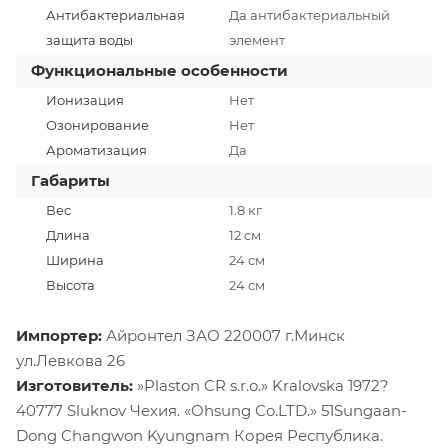
Антибактериальная
Да антибактериальный
защита воды
элемент
Функциональные особенности
Ионизация
Нет
Озонирование
Нет
Ароматизация
Да
Габариты
Вес
1.8 кг
Длина
12 cм
Ширина
24 см
Высота
24 см
Импортер:
Айронтел ЗАО 220007 г.Минск
ул.Левкова 26
Изготовитель:
»Plaston CR s.r.o.» Kralovska 1972?
40777 Sluknov Чехия. «Ohsung Co.LTD.» 51Sungaan-
Dong Changwon Kyungnam Корея Республика.