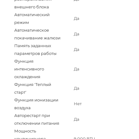
внешнего блока
Автоматический
Да
режим
Автоматическое
Да
покачивание жалюзи
Память заданных
Да
параметров работы
Функция
интенсивного
Да
охлаждения
Функция 'Теплый
Да
старт'
Функция ионизации
Нет
воздуха
Авторестарт при
Да
отключении питания
Мощность
кондиционера
9 000 BTU