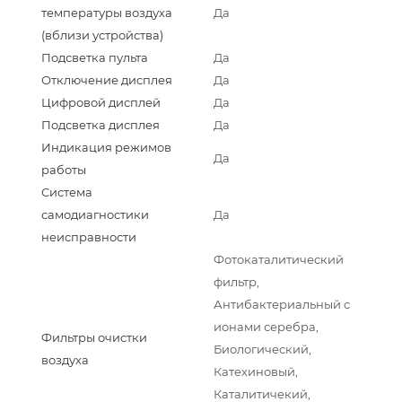
температуры воздуха
Да
(вблизи устройства)
Подсветка пульта
Да
Отключение дисплея
Да
Цифровой дисплей
Да
Подсветка дисплея
Да
Индикация режимов
Да
работы
Система
самодиагностики
Да
неисправности
Фотокаталитический
фильтр,
Антибактериальный с
ионами серебра,
Фильтры очистки
Биологический,
воздуха
Катехиновый,
Каталитичекий,