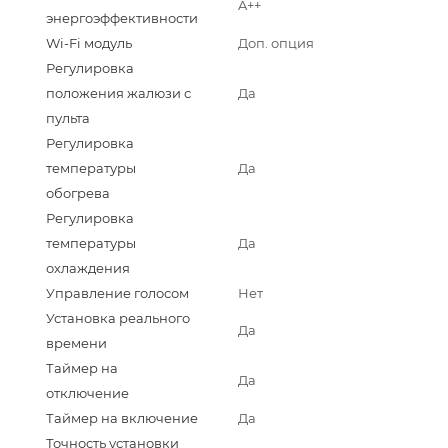
A++
энергоэффективности
Wi-Fi модуль
Доп. опция
Регулировка
положения жалюзи с
Да
пульта
Регулировка
температуры
Да
обогрева
Регулировка
температуры
Да
охлаждения
Управление голосом
Нет
Установка реального
Да
времени
Таймер на
Да
отключение
Таймер на включение
Да
Точность установки