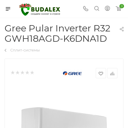
0
Gree Pular Inverter R32
GWH18AGD-K6DNA1D
Сплит-системы