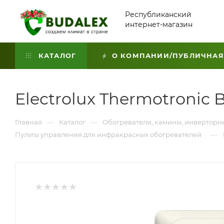
Республиканский
интернет-магазин
КАТАЛОГ
О КОМПАНИИ/ПУБЛИЧНАЯ
Electrolux Thermotronic B
—
—
Главная
Каталог
Обогреватели, камины, инверторн
—
Пульты управления для инфракрасных обогревателей