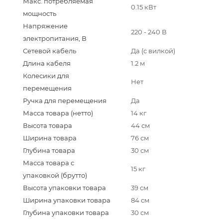
Макс. потребляемая
0.15 кВт
мощность
Напряжение
220 - 240 В
электропитания, В
Сетевой кабель
Да (с вилкой)
Длина кабеля
1.2 м
Колесики для
Нет
перемещения
Ручка для перемещения
Да
Масса товара (нетто)
14 кг
Высота товара
44 см
Ширина товара
76 см
Глубина товара
30 см
Масса товара с
15 кг
упаковкой (брутто)
Высота упаковки товара
39 см
Ширина упаковки товара
84 см
Глубина упаковки товара
30 см