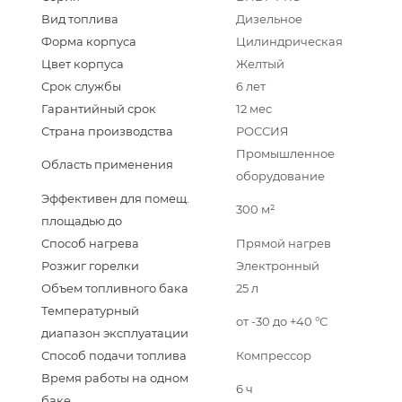
Вид топлива
Дизельное
Форма корпуса
Цилиндрическая
Цвет корпуса
Желтый
Срок службы
6 лет
Гарантийный срок
12 мес
Страна производства
РОССИЯ
Промышленное
Область применения
оборудование
Эффективен для помещ.
300 м²
площадью до
Способ нагрева
Прямой нагрев
Розжиг горелки
Электронный
Объем топливного бака
25 л
Температурный
от -30 до +40 °С
диапазон эксплуатации
Способ подачи топлива
Компрессор
Время работы на одном
6 ч
баке