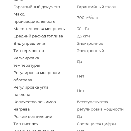
Гарантийный документ
Гарантийный талон
Макс.
700 м³/час
производительность
Макс. тепловая мощность
30 кВт
Средний расход топлива
2,5 кг/ч
Вид управления
Электронное
Тип термостата
Электронный
Регулировка
Да
температуры
Регулировка мощности
Нет
обогрева
Регулировка угла
Нет
наклона
Количество режимов
Бесступенчатая
нагрева
регулировка мощности
Режим вентиляции
Да
Тип дисплея
Светящиеся цифры
Индикация питания
Нет