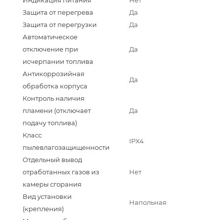
Защита от перегрева
Да
Защита от перегрузки
Да
Автоматическое
отключение при
Да
исчерпании топлива
Антикоррозийная
Да
обработка корпуса
Контроль наличия
пламени (отключает
Да
подачу топлива)
Класс
IPX4
пылевлагозащищенности
Отдельный вывод
отработанных газов из
Нет
камеры сгорания
Вид установки
Напольная
(крепления)