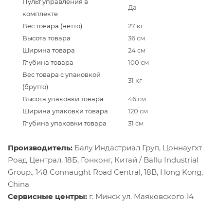
Пульт управления в
Да
комплекте
Вес товара (нетто)
27 кг
Высота товара
36 см
Ширина товара
24 см
Глубина товара
100 см
Вес товара с упаковкой
31 кг
(брутто)
Высота упаковки товара
46 см
Ширина упаковки товара
120 см
Глубина упаковки товара
31 см
Производитель:
Балу Индастриал Груп, Цоннаугхт
Роад Централ, 18Б, Гонконг, Китай / Ballu Industrial
Group., 148 Connaught Road Central, 18B, Hong Kong,
China
Сервисные центры:
г. Минск ул. Маяковского 14