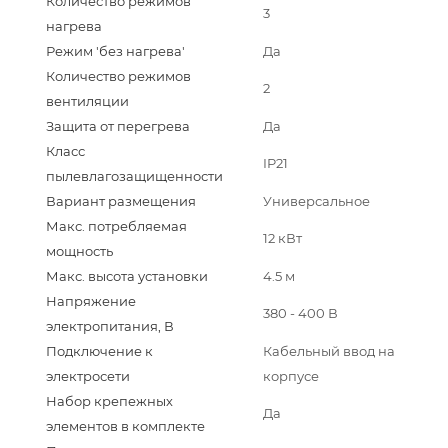
Количество режимов
3
нагрева
Режим 'без нагрева'
Да
Количество режимов
2
вентиляции
Защита от перегрева
Да
Класс
IP21
пылевлагозащищенности
Вариант размещения
Универсальное
Макс. потребляемая
12 кВт
мощность
Макс. высота установки
4.5 м
Напряжение
380 - 400 В
электропитания, В
Подключение к
Кабельный ввод на
электросети
корпусе
Набор крепежных
Да
элементов в комплекте