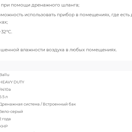
ок при помощи дренажного шланга;
можность использовать прибор в помещениях, где есть 
ках;
32°С.
ышенной влажности воздуха в любых помещениях.
Ballu
HEAVY DUTY
R410a
6.5 л
Дренажная система / Встроенный бак
Бело-серый
2 года
КНР