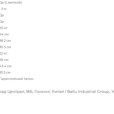
Да (с вилкой)
1.5 м
Да
Да
20 кг
64 см
38.2 см
30.5 см
22 кг
66 см
43.4 см
35.5 см
Гарантийный талон
 Централ, 18Б, Гонконг, Китай / Ballu Industrial Group., 1