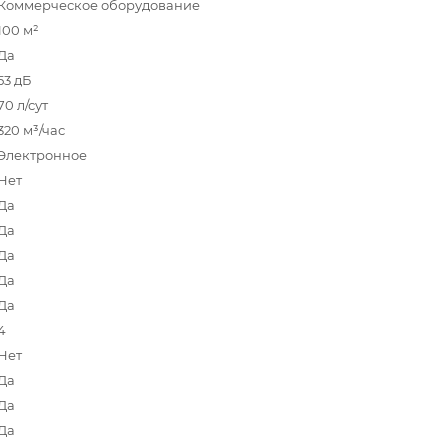
Коммерческое оборудование
100 м²
Да
53 дБ
70 л/сут
320 м³/час
Электронное
Нет
Да
Да
Да
Да
Да
4
Нет
Да
Да
Да