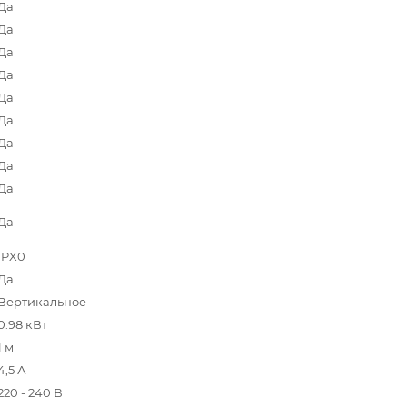
Да
Да
Да
Да
Да
Да
Да
Да
Да
Да
IPX0
Да
Вертикальное
0.98 кВт
1 м
4,5 А
220 - 240 В