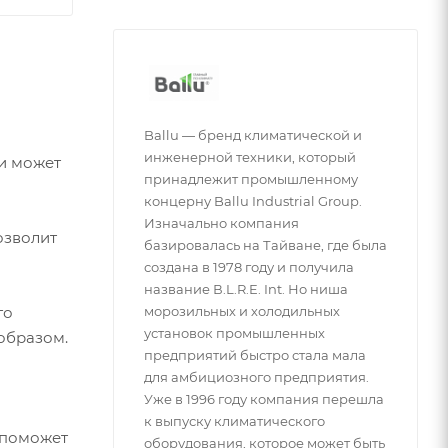
Ballu — бренд климатической и
инженерной техники, который
ти может
принадлежит промышленному
концерну Ballu Industrial Group.
Изначально компания
озволит
базировалась на Тайване, где была
создана в 1978 году и получила
название В.L.R.E. Int. Но ниша
го
морозильных и холодильных
установок промышленных
образом.
предприятий быстро стала мала
для амбициозного предприятия.
Уже в 1996 году компания перешла
к выпуску климатического
 поможет
оборудования, которое может быть