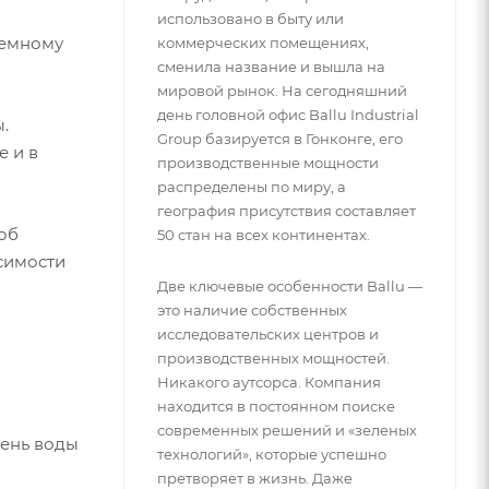
использовано в быту или
ъемному
коммерческих помещениях,
сменила название и вышла на
мировой рынок. На сегодняшний
день головной офис Ballu Industrial
.
Group базируется в Гонконге, его
е и в
производственные мощности
распределены по миру, а
география присутствия составляет
об
50 стан на всех континентах.
симости
Две ключевые особенности Ballu —
это наличие собственных
исследовательских центров и
производственных мощностей.
Никакого аутсорса. Компания
находится в постоянном поиске
современных решений и «зеленых
вень воды
технологий», которые успешно
претворяет в жизнь. Даже