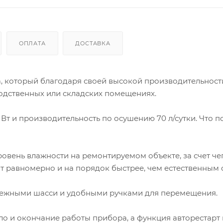
ОПЛАТА
ДОСТАВКА
а, который благодаря своей высокой производительнос
водственных или складских помещениях.
Вт и производительность по осушению 70 л/сутки. Что п
ровень влажности на ремонтируемом объекте, за счет че
ит равномерно и на порядок быстрее, чем естественным 
дежными шасси и удобными ручками для перемещения.
ло и окончание работы прибора, а функция авторестарт