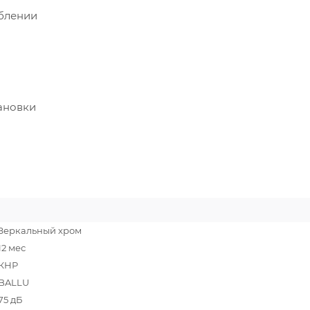
блении
ановки
Зеркальный хром
12 мес
КНР
BALLU
75 дБ