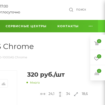
17:00
ПОИСК
углосуточно
СЕРВИСНЫЕ ЦЕНТРЫ
КОНТАКТЫ
0
S Chrome
0
HD-1000AS Chrome
0
320
руб.
/шт
Много
24,1
34
18,6