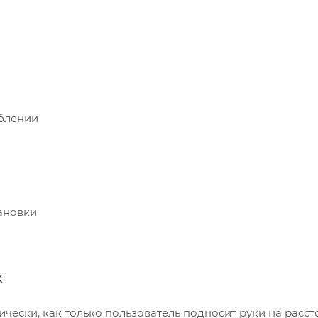
блении
ановки
к
ески, как только пользователь подносит руки на расст