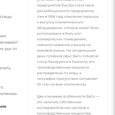
предприятий быстро стала мала
для амбициозного предприятия.
астицы
Уже в 1996 году компания перешла
к выпуску климатического
оборудования, которое может быть
использовано в быту или
вам
коммерческих помещениях,
спечивают
сменила название и вышла на
х рук от
мировой рынок. На сегодняшний
день головной офис Ballu Industrial
Group базируется в Гонконге, его
производственные мощности
епить
распределены по миру, а
география присутствия составляет
50 стан на всех континентах.
то
емлению.
Две ключевые особенности Ballu —
это наличие собственных
torm
исследовательских центров и
производственных мощностей.