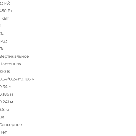
33 м/с
450 Вт
1 кВт
2
Да
IP23
Да
Вертикальное
Настенная
220 В
0,34*0,241*0,186 м
0.34 м
0.186 м
0.241 м
2.8 кг
Да
Сенсорное
Нет