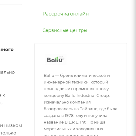
Рассрочка онлайн
Сервисные центры
чного
мально
Ballu — бренд климатической и
инженерной техники, который
принадлежит промышленному
я к
концерну Ballu Industrial Group.
,
Изначально компания
базировалась на Тайване, где была
создана в 1978 году и получила
название В.L.R.E. Int. Но ниша
ри низком
морозильных и холодильных
 только
установок промышленных