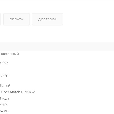
ОПЛАТА
ДОСТАВКА
Настенный
43 °С
-22 °С
Белый
Super Match ERP R32
3 года
КНР
24 дБ