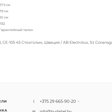
27.5 см
79 см
20 см
R32
Гарантийный талон
 СЕ-105 45 Стокгольм, Швеция / AB Electrolux, S:t Göransga
+375 29 665-90-20
ЕЛИ
ЧКА
info@budabel.by