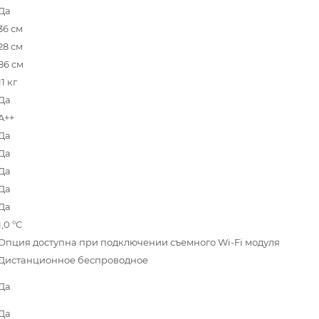
Да
36 см
28 см
86 см
11 кг
Да
A++
Да
Да
Да
Да
Да
1,0 °С
Опция доступна при подключении съемного Wi-Fi модуля
Дистанционное беспроводное
Да
Да