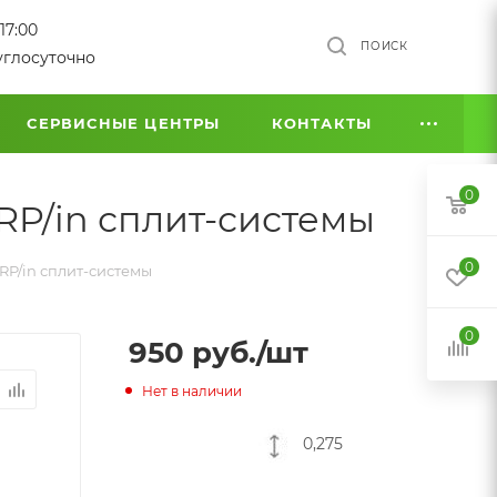
17:00
ПОИСК
углосуточно
СЕРВИСНЫЕ ЦЕНТРЫ
КОНТАКТЫ
0
RP/in сплит-системы
0
RP/in сплит-системы
0
950
руб.
/шт
Нет в наличии
0,275