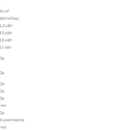
1
20 м²
560 м³/час
4,2 кВт
3.5 кВт
2.6 кВт
2.1 кВт
Да
Да
Да
Да
Да
Нет
Да
В комплекте
Нет