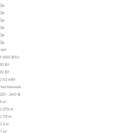
Да
Да
Да
Да
Да
Да
Нет
7 000 BTU
20 Вт
20 Вт
0.02 кВт
Настенная
220 - 240 В
9 кг
0.275 м
0.79 м
0.2 м
11 кг