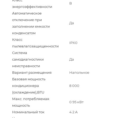
B
энергоэффективности
Автоматическое
отключение при
Да
заполнении емкости
конденсатом
Класс
IPX0
пылевлагозащищенности
Система
самодиагностики
Да
неисправности
Вариант размещения
Напольное
Базовая мощность
кондиционера
8 000
(охлаждение),BTU
Макс. потребляемая
0.95 кВт
мощность
Номинальный ток
4.2 А