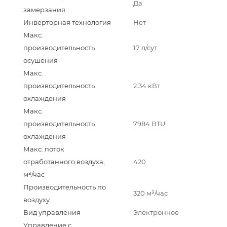
Да
замерзания
Инверторная технология
Нет
Макс.
производительность
17 л/сут
осушения
Макс.
производительность
2.34 кВт
охлаждения
Макс.
производительность
7984 BTU
охлаждения
Макс. поток
отработанного воздуха,
420
м³/час
Производительность по
320 м³/час
воздуху
Вид управления
Электронное
Управление c