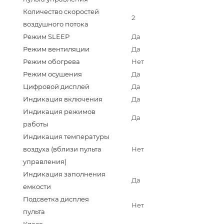
Количество скоростей
2
воздушного потока
Режим SLEEP
Да
Режим вентиляции
Да
Режим обогрева
Нет
Режим осушения
Да
Цифровой дисплей
Да
Индикация включения
Да
Индикация режимов
Да
работы
Индикация температуры
воздуха (вблизи пульта
Нет
управления)
Индикация заполнения
Да
емкости
Подсветка дисплея
Нет
пульта
Класс