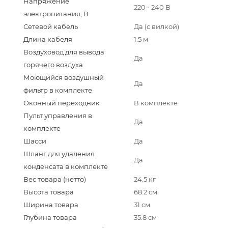
Напряжение
220 - 240 В
электропитания, В
Сетевой кабель
Да (с вилкой)
Длина кабеля
1.5 м
Воздуховод для вывода
Да
горячего воздуха
Моющийся воздушный
Да
фильтр в комплекте
Оконный переходник
В комплекте
Пульт управления в
Да
комплекте
Шасси
Да
Шланг для удаления
Да
конденсата в комплекте
Вес товара (нетто)
24.5 кг
Высота товара
68.2 см
Ширина товара
31 см
Глубина товара
35.8 см