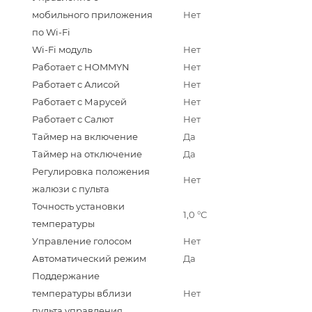
мобильного приложения
Нет
по Wi-Fi
Wi-Fi модуль
Нет
Работает с HOMMYN
Нет
Работает с Алисой
Нет
Работает с Марусей
Нет
Работает с Салют
Нет
Таймер на включение
Да
Таймер на отключение
Да
Регулировка положения
Нет
жалюзи с пульта
Точность установки
1,0 °С
температуры
Управление голосом
Нет
Автоматический режим
Да
Поддержание
температуры вблизи
Нет
пульта управления