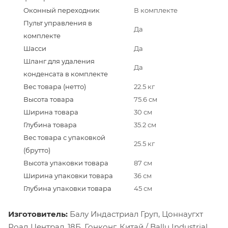
Оконный переходник
В комплекте
Пульт управления в
Да
комплекте
Шасси
Да
Шланг для удаления
Да
конденсата в комплекте
Вес товара (нетто)
22.5 кг
Высота товара
75.6 см
Ширина товара
30 см
Глубина товара
35.2 см
Вес товара с упаковкой
25.5 кг
(брутто)
Высота упаковки товара
87 см
Ширина упаковки товара
36 см
Глубина упаковки товара
45 см
Изготовитель:
Балу Индастриал Груп, Цоннаугхт
Роад Централ, 18Б, Гонконг, Китай / Ballu Industrial