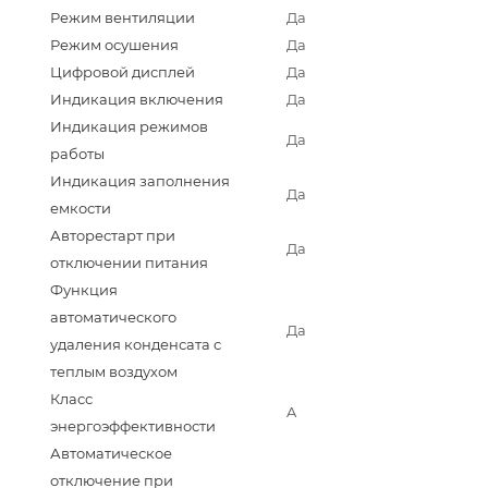
Режим вентиляции
Да
Режим осушения
Да
Цифровой дисплей
Да
Индикация включения
Да
Индикация режимов
Да
работы
Индикация заполнения
Да
емкости
Авторестарт при
Да
отключении питания
Функция
автоматического
Да
удаления конденсата с
теплым воздухом
Класс
A
энергоэффективности
Автоматическое
отключение при