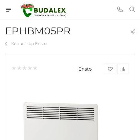
EPHBM05PR
Конвектор Ensto
Ensto