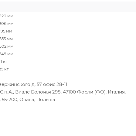
920 мм
306 мм
195 мм
853 мм
602 мм
349 мм
11 кг
35 кг
ержинского д. 57 офис 28-11
.п.А., Виале Болонья 298, 47100 Форли (ФО), Италия,
, 55-200, Олава, Польша