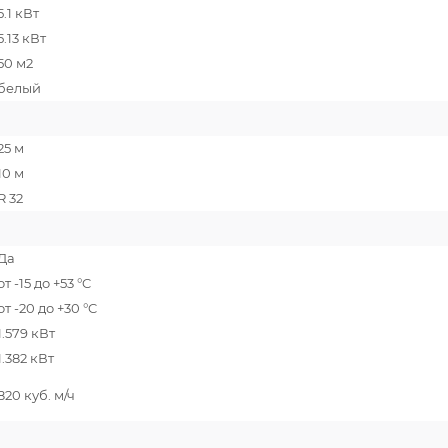
5.1 кВт
5.13 кВт
50 м2
белый
25 м
10 м
R 32
Да
от -15 до +53 °C
от -20 до +30 °C
1.579 кВт
1.382 кВт
820 куб. м/ч