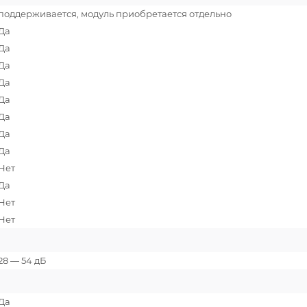
поддерживается, модуль приобретается отдельно
Да
Да
Да
Да
Да
Да
Да
Да
Нет
Да
Нет
Нет
28 — 54 дБ
Да